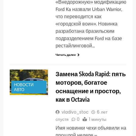
«Внедорожную» модификацию
Ford Ka назвали Urban Warrior,
что переводится как
«городской воин». Новинка
разработана бразильским
подразделением Ford на базе
рестайлинговой…
Читать далее
Замена Skoda Rapid: пять
моторов, богатое
НОВОСТИ
оснащение и простор,
АВТО
как в Octavia
vladivo_stoc
6 лет
спустя
0
1 минуты
Имя новинки чехи объявили на
прошлой неделе –