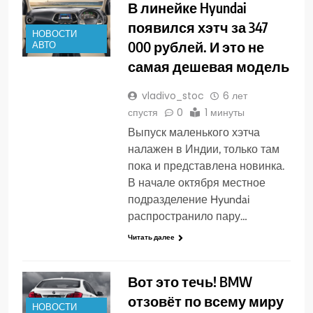
В линейке Hyundai
появился хэтч за 347
НОВОСТИ
000 рублей. И это не
АВТО
самая дешевая модель
vladivo_stoc
6 лет
спустя
0
1 минуты
Выпуск маленького хэтча
налажен в Индии, только там
пока и представлена новинка.
В начале октября местное
подразделение Hyundai
распространило пару…
Читать далее
Вот это течь! BMW
отзовёт по всему миру
НОВОСТИ