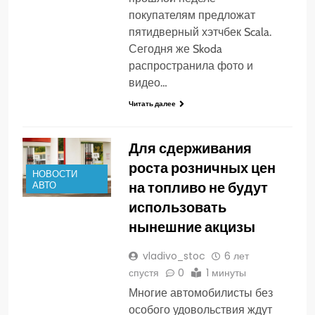
покупателям предложат
пятидверный хэтчбек Scala.
Сегодня же Skoda
распространила фото и
видео…
Читать далее
Для сдерживания
роста розничных цен
НОВОСТИ
на топливо не будут
АВТО
использовать
нынешние акцизы
vladivo_stoc
6 лет
спустя
0
1 минуты
Многие автомобилисты без
особого удовольствия ждут