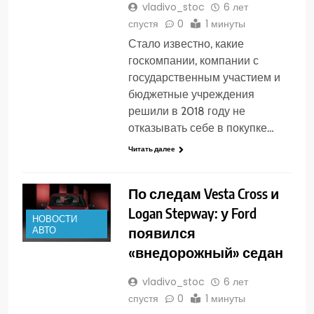
vladivo_stoc
6 лет
спустя
0
1 минуты
Стало известно, какие
госкомпании, компании с
государственным участием и
бюджетные учреждения
решили в 2018 году не
отказывать себе в покупке…
Читать далее
По следам Vesta Cross и
Logan Stepway: у Ford
НОВОСТИ
появился
АВТО
«внедорожный» седан
vladivo_stoc
6 лет
спустя
0
1 минуты