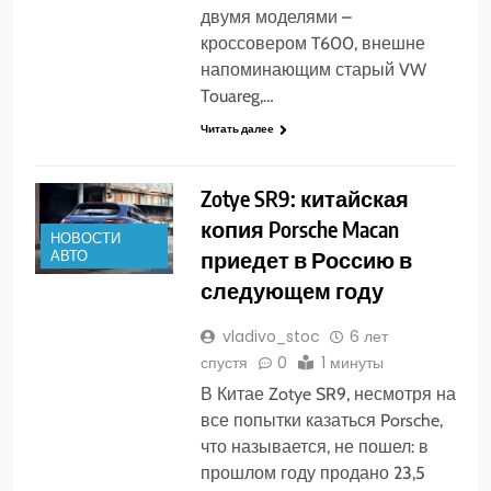
двумя моделями –
кроссовером T600, внешне
напоминающим старый VW
Touareg,…
Читать далее
Zotye SR9: китайская
копия Porsche Macan
НОВОСТИ
приедет в Россию в
АВТО
следующем году
vladivo_stoc
6 лет
спустя
0
1 минуты
В Китае Zotye SR9, несмотря на
все попытки казаться Porsche,
что называется, не пошел: в
прошлом году продано 23,5