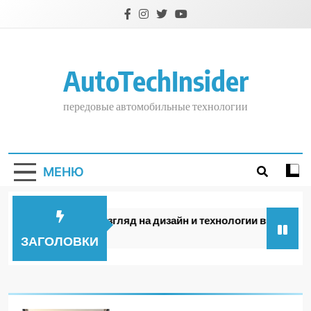
Перейти
к
содержимому
AutoTechInsider
передовые автомобильные технологии
МЕНЮ
OMODA: Новый взгляд на дизайн и технологии в 2026 году
3 дня спустя
ЗАГОЛОВКИ