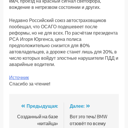
км/ч, проезд на красный сигнал светофора,
вождение в нетрезвом состоянии и других.
Недавно Российский союз автостраховщиков
пообещал, что ОСАГО подешевеет после
реформы, но не для всех. По расчётам президента
РСА Игоря Юргенса, цена полиса
предположительно снизится для 80%
автовладельцев, а дороже станет лишь для 20%, в
число которых войдут злостные нарушители ПДД и
аварийные водители.
Источник
Спасибо за чтение!
Навигация
Предыдущая:
Далее:
по
Созданный на базе
Вот это течь! BMW
«китайца»
отзовёт по всему