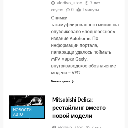
vladivo_stoc
7 лет
спустя
0
1 минуты
Снимки
закамуфлированного минивэна
опубликовало «поднебесное»
издание Autohome. По
информации портала,
папарацци удалось поймать
MPV марки Geely,
внутризаводское обозначение
модели – VF12….
Читать далее
Mitsubishi Delica:
рестайлинг вместо
НОВОСТИ
новой модели
АВТО
vladivo_stoc
7 лет