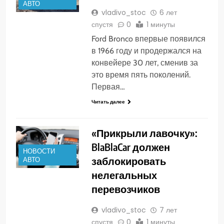
АВТО
vladivo_stoc
6 лет
спустя
0
1 минуты
Ford Bronco впервые появился
в 1966 году и продержался на
конвейере 30 лет, сменив за
это время пять поколений.
Первая…
Читать далее
«Прикрыли лавочку»:
BlaBlaCar должен
НОВОСТИ
заблокировать
АВТО
нелегальных
перевозчиков
vladivo_stoc
7 лет
спустя
0
1 минуты