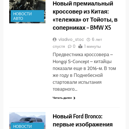
Новый премиальный
кроссовер из Китая:
НОВОСТИ
«тележка» от Тойоты, в
АВТО
соперниках – BMW X5
vladivo_stoc
6 лет
спустя
0
1 минуты
Предвестника кроссовера –
Hongqi S-Concept – китайцы
показали еще в 2016-м. В том
же году в Поднебесной
стартовали испытания
товарного…
Читать далее
Новый Ford Bronco:
первые изображения
НОВОСТИ