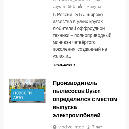
спустя
0
1 минуты
В России Delica широко
известна в узких кругах
любителей оффроудной
техники – полноприводный
минивэн четвёртого
поколения, созданный на
узлах и…
Читать далее
Производитель
пылесосов Dyson
НОВОСТИ
определился с местом
АВТО
выпуска
электромобилей
vladivo_stoc
7 лет