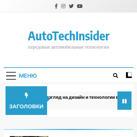
Перейти
к
содержимому
AutoTechInsider
передовые автомобильные технологии
МЕНЮ
OMODA: Новый взгляд на дизайн и технологии в 2026 году
4 дня спустя
ЗАГОЛОВКИ