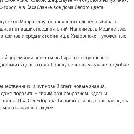
д полон ярких красок: Шефшауэн – «голубая жемчужина»,
 город, а в Касабланке все дома белого цвета.
вуете по Марракешу, то предпочтительнее выбирать
ависит от ваших предпочтений. Например, в Медине узко
 магазинов и средних гостиниц, в Хивернаже – ухоженные
ебной церемонии невесты выбирают специальные
 достигать целого года. Голову невесты украшает подобие
тешественники ищут новый опыт, новые знания,
 даже поразить – своим разнообразием. Здесь и
же вилла Ива Сен-Лорана. Возможно, и вы, побывав здесь
усы и отзывчивых людей.