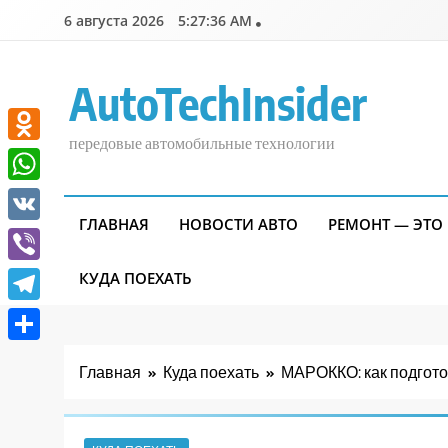
Перейти
6 августа 2026
5:27:38 AM
к
содержимому
AutoTechInsider
передовые автомобильные технологии
Odnoklassniki
WhatsApp
ГЛАВНАЯ
НОВОСТИ АВТО
РЕМОНТ — ЭТО
VK
Viber
КУДА ПОЕХАТЬ
Telegram
Отправить
Главная
Куда поехать
МАРОККО: как подгото