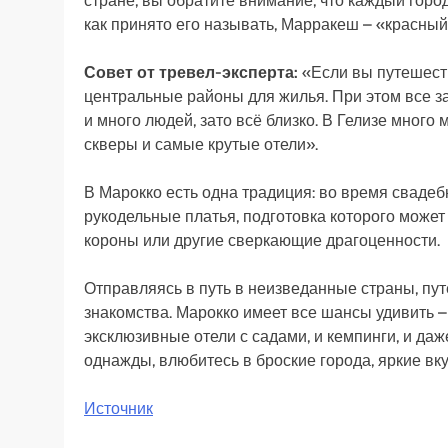
стране, вы обратите внимание, что каждый горо
как принято его называть, Марракеш – «красный»
Совет от тревел-эксперта:
«Если вы путешест
центральные районы для жилья. При этом все з
и много людей, зато всё близко. В Гелизе много
скверы и самые крутые отели».
В Марокко есть одна традиция: во время свад
рукодельные платья, подготовка которого может
короны или другие сверкающие драгоценности.
Отправляясь в путь в неизведанные страны, пу
знакомства. Марокко имеет все шансы удивить –
эксклюзивные отели с садами, и кемпинги, и да
однажды, влюбитесь в броские города, яркие вк
Источник