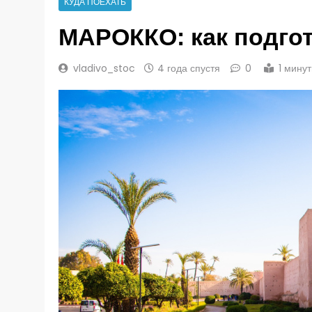
КУДА ПОЕХАТЬ
МАРОККО: как подго
vladivo_stoc
4 года спустя
0
1 мину