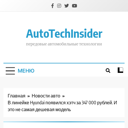
Перейти
к
содержимому
AutoTechInsider
передовые автомобильные технологии
МЕНЮ
Главная
Новости авто
В линейке Hyundai появился хэтч за 347 000 рублей. И
это не самая дешевая модель