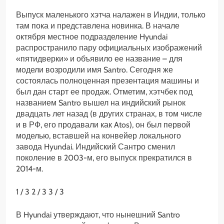
Выпуск маленького хэтча налажен в Индии, только
там пока и представлена новинка. В начале
октября местное подразделение Hyundai
распространило пару официальных изображений
«пятидверки» и объявило ее название – для
модели возродили имя Santro. Сегодня же
состоялась полноценная презентация машины и
был дан старт ее продаж. Отметим, хэтчбек под
названием Santro вышел на индийский рынок
двадцать лет назад (в других странах, в том числе
и в РФ, его продавали как Atos), он был первой
моделью, вставшей на конвейер локального
завода Hyundai. Индийский Сантро сменил
поколение в 2003-м, его выпуск прекратился в
2014-м.
1
/ 3
2
/ 3
3
/ 3
В Hyundai утверждают, что нынешний Santro