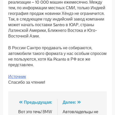
реализации – 10 000 машин ежемесячно. Между
тем, по информации местных СМИ, только Индией
география продаж новинки Хёндэ не ограничится.
Так, в следующем году индийский завод компании
может начать поставки Santro в ЮАР, страны
Латинской Америки, Ближнего Востока и Юго-
Восточной Азии.
В России Сантро продавать не собираются,
автомобили такого формата у нас особым спросом
не пользуются, хотя Kia Picanto в РФ все же
представлен.
Источник
Спасибо за чтение!
Навигация
Предыдущая:
Далее:
по
Вот это течь! BMW
Автовладельцы не