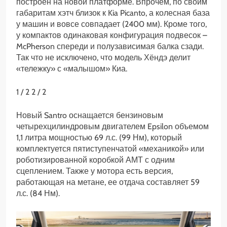
построен на новой платформе. Впрочем, по своим
габаритам хэтч близок к Kia Picanto, а колесная база
у машин и вовсе совпадает (2400 мм). Кроме того,
у компактов одинаковая конфигурация подвесок –
McPherson спереди и полузависимая балка сзади.
Так что не исключено, что модель Хёндэ делит
«тележку» с «малышом» Киа.
1
/ 2
2
/ 2
Новый Santro оснащается бензиновым
четырехцилиндровым двигателем Epsilon объемом
1,1 литра мощностью 69 л.с. (99 Нм), который
комплектуется пятиступенчатой «механикой» или
роботизированной коробкой АМТ с одним
сцеплением. Также у мотора есть версия,
работающая на метане, ее отдача составляет 59
л.с. (84 Нм).