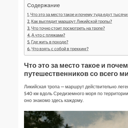
Содержание
Что это за место такое и почему туда едут тысяч
Как выглядит маршрут Ликийской тропы?
Что точно стоит посмотреть на тропе?
А что с пляжами?
Где жить в походе?
Что взять с собой в треккинг?
Что это за место такое и поче
путешественников со всего м
Ликийская тропа — маршрут действительно леге
540 км вдоль Средиземного моря по территории 
оно знакомо здесь каждому.