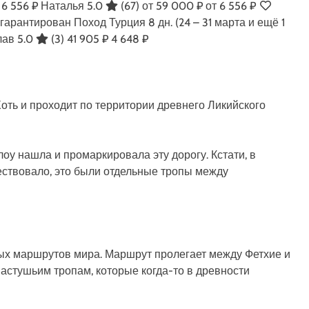
 6 556 ₽
Наталья 5.0
(67)
от 59 000 ₽
от 6 556 ₽
р гарантирован Поход Турция
8 дн.
(24 – 31 марта и ещё 1
лав 5.0
(3)
41 905 ₽
4 648 ₽
Хоть и проходит по территории древнего Ликийского
оу нашла и промаркировала эту дорогу. Кстати, в
ествовало, это были отдельные тропы между
ых маршрутов мира. Маршрут пролегает между Фетхие и
пастушьим тропам, которые когда-то в древности