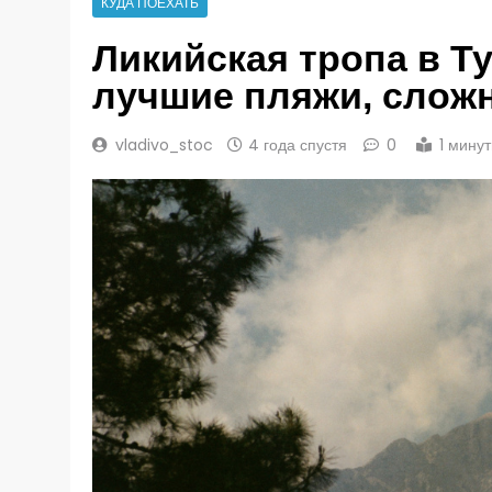
КУДА ПОЕХАТЬ
Ликийская тропа в Т
лучшие пляжи, слож
vladivo_stoc
4 года спустя
0
1 мину