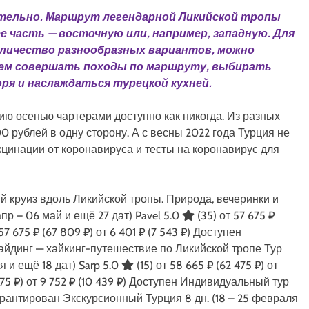
тельно. Маршрут легендарной Ликийской тропы
 часть — восточную или, например, западную. Для
оличество разнообразных вариантов, можно
днем совершать походы по маршруту, выбирать
ря и наслаждаться турецкой кухней.
цию осенью чартерами доступно как никогда. Из разных
0 рублей в одну сторону. А с весны 2022 года Турция не
кцинации от коронавируса и тесты на коронавирус для
 круиз вдоль Ликийской тропы. Природа, вечеринки и
апр – 06 май и ещё 27 дат)
Pavel 5.0
(35)
от 57 675 ₽
57 675 ₽
(67 809 ₽)
от 6 401 ₽
(7 543 ₽)
Доступен
айдинг — хайкинг-путешествие по Ликийской тропе Тур
я и ещё 18 дат)
Sarp 5.0
(15)
от 58 665 ₽
(62 475 ₽)
от
75 ₽)
от 9 752 ₽
(10 439 ₽)
Доступен Индивидуальный тур
гарантирован Экскурсионный Турция
8 дн.
(18 – 25 февраля