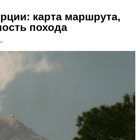
урции: карта маршрута,
ность похода
ты