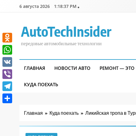
Перейти
6 августа 2026
1:18:39 PM
к
содержимому
AutoTechInsider
передовые автомобильные технологии
Odnoklassniki
WhatsApp
ГЛАВНАЯ
НОВОСТИ АВТО
РЕМОНТ — ЭТО
VK
Viber
КУДА ПОЕХАТЬ
Telegram
Отправить
Главная
Куда поехать
Ликийская тропа в Тур