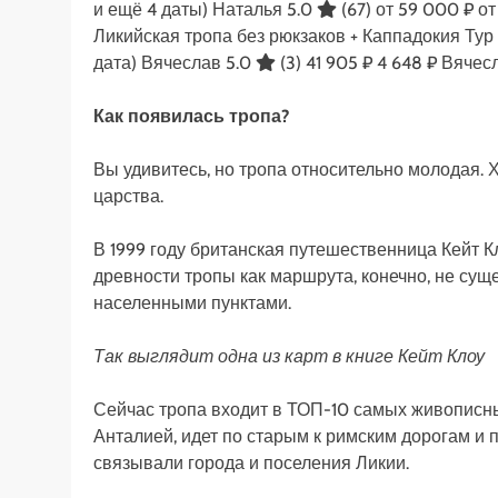
и ещё 4 даты)
Наталья 5.0
(67)
от 59 000 ₽
от
Ликийская тропа без рюкзаков + Каппадокия Ту
дата)
Вячеслав 5.0
(3)
41 905 ₽
4 648 ₽
Вячес
Как появилась тропа?
Вы удивитесь, но тропа относительно молодая. 
царства.
В 1999 году британская путешественница Кейт Кл
древности тропы как маршрута, конечно, не сущ
населенными пунктами.
Так выглядит одна из карт в книге Кейт Клоу
Сейчас тропа входит в ТОП-10 самых живописн
Анталией, идет по старым к римским дорогам и 
связывали города и поселения Ликии.