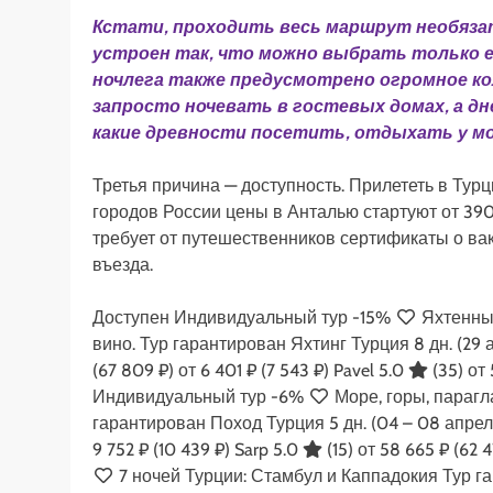
Кстати, проходить весь маршрут необяза
устроен так, что можно выбрать только ее
ночлега также предусмотрено огромное к
запросто ночевать в гостевых домах, а 
какие древности посетить, отдыхать у мо
Третья причина — доступность. Прилететь в Тур
городов России цены в Анталью стартуют от 390
требует от путешественников сертификаты о ва
въезда.
Доступен Индивидуальный тур
-15%
Яхтенный
вино. Тур гарантирован Яхтинг Турция
8 дн.
(29 
(67 809 ₽)
от 6 401 ₽
(7 543 ₽)
Pavel 5.0
(35)
от 
Индивидуальный тур
-6%
Море, горы, парагл
гарантирован Поход Турция
5 дн.
(04 – 08 апрел
9 752 ₽
(10 439 ₽)
Sarp 5.0
(15)
от 58 665 ₽
(62 4
7 ночей Турции: Стамбул и Каппадокия Тур 