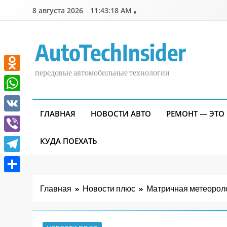
Перейти
8 августа 2026
11:43:19 AM
к
содержимому
AutoTechInsider
передовые автомобильные технологии
Odnoklassniki
WhatsApp
ГЛАВНАЯ
НОВОСТИ АВТО
РЕМОНТ — ЭТО
VK
Viber
КУДА ПОЕХАТЬ
Telegram
Отправить
Главная
Новости плюс
Матричная метеороло