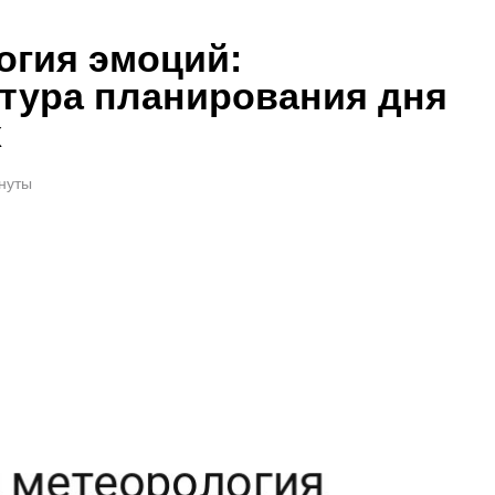
огия эмоций:
ктура планирования дня
х
инуты