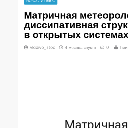
НОВОСТИ ПЛЮС
Матричная метеорол
диссипативная стру
в открытых система
vladivo_stoc
4 месяца спустя
0
1 м