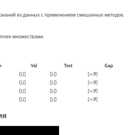
 знаний из данных с применением смешанных методов.
 точек множествами.
n
Val
Test
Gap
{}.{}
{}.{}
{:+.1f}
{}.{}
{}.{}
{:+.1f}
{}.{}
{}.{}
{:+.1f}
{}.{}
{}.{}
{:+.1f}
ия