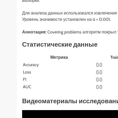
выборки.
Для анализа данных использовался извлечения
Уровень значимости установлен на α = 0.001.
Аннотация:
Covering problems алгоритм покрыл
Статистические данные
Метрика
Trai
Accuracy
{}.{}
Loss
{}.{}
F1
{}.{}
AUC
{}.{}
Видеоматериалы исследован