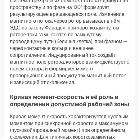
Система трёхфазных обмоток статора сдвинута по
пространству и по фазе на 120° формирует
результирующее вращающееся поле. Изменение
магнитного потока через ротор вызывает в нём
ЭДС по закону Фарадея; при короткозамкнутом
роторе токи замыкаются по замкнутому
проводящему пути (беличья клетка), при фазном —
через контактные кольца и внешнее
сопротивление. Индуцированный ток создаёт
магнитное поле ротора, которое взаимодействует с
полем статора и формирует момент,
пропорциональный продукту ток·магнитный поток
и зависящий от скольжения.
Кривая момент‑скорость и её роль в
определении допустимой рабочей зоны
Кривая момент‑скорость характеризуется нулевым
моментом при синхронной скорости и максимумом
(пусковой/провалный момент) при определённом
скольжении. Для типичных короткозамкнутых