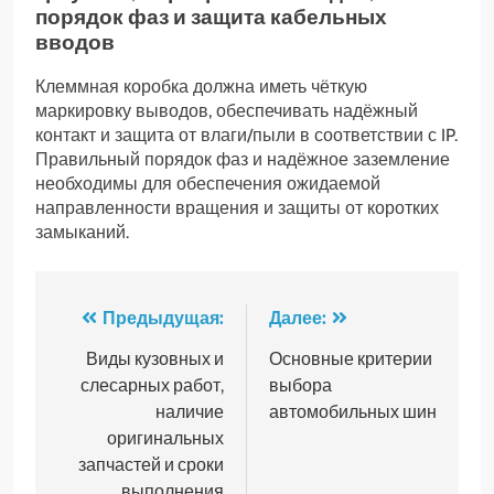
порядок фаз и защита кабельных
вводов
Клеммная коробка должна иметь чёткую
маркировку выводов, обеспечивать надёжный
контакт и защита от влаги/пыли в соответствии с IP.
Правильный порядок фаз и надёжное заземление
необходимы для обеспечения ожидаемой
направленности вращения и защиты от коротких
замыканий.
Навигация
Предыдущая:
Далее:
по
Виды кузовных и
Основные критерии
слесарных работ,
выбора
записям
наличие
автомобильных шин
оригинальных
запчастей и сроки
выполнения