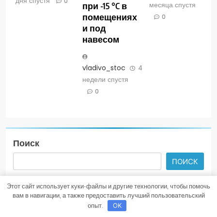
дня спустя
0
месяца спустя
при -15 °C в
помещениях
0
и под
навесом
vladivo_stoc
4
недели спустя
0
Поиск
ПОИСК
Этот сайт использует куки-файлы и другие технологии, чтобы помочь
вам в навигации, а также предоставить лучший пользовательский
Последние Записи
опыт.
OK