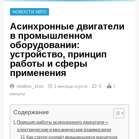
НОВОСТИ АВТО
Асинхронные двигатели
в промышленном
оборудовании:
устройство, принцип
работы и сферы
применения
vladivo_stoc
2 месяца спустя
0
1
минуты
Содержание
Принцип работы асинхронного двигателя —
электрические и механические взаимосвязи
Как статор создаёт вращающееся магнитное