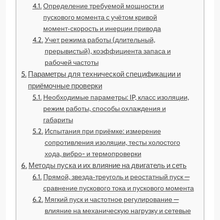
Определение требуемой мощности и
пускового момента с учётом кривой
момент‑скорость и инерции привода
Учет режима работы (длительный,
прерывистый), коэффициента запаса и
рабочей частоты
Параметры для технической спецификации и
приёмочные проверки
Необходимые параметры: IP, класс изоляции,
режим работы, способы охлаждения и
габариты
Испытания при приёмке: измерение
сопротивления изоляции, тесты холостого
хода, вибро- и термопроверки
Методы пуска и их влияние на двигатель и сеть
Прямой, звезда‑треуголь и реостатный пуск —
сравнение пускового тока и пускового момента
Мягкий пуск и частотное регулирование —
влияние на механическую нагрузку и сетевые