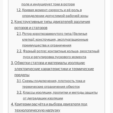
поле и индуцирует токи в роторе
Кривая момент‑скорость и её роль в
определении допустимой рабочей зоны
Конструктивные типы двигателей: различия
роторов и статоров
Ротор короткозамкнутого типа (беличья
клетка): конструкция, эксплуатационные
преимущества и ограничения
Фазный ротор: контактные кольца, реостатный
пуск и регулировка пускового момента
Обмотки статора и материалы изоляции:
электрические характеристики и термические
пределы
Схемы подключения, плотность тока и
термические ограничения обмоток
Классы изоляции, пропитки и методы защиты
от деградации изоляции
Критерии расчёта и выбора двигателя под
технологическую нагрузку