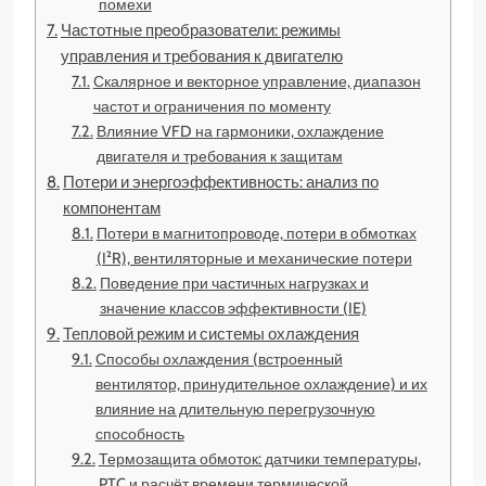
помехи
Частотные преобразователи: режимы
управления и требования к двигателю
Скалярное и векторное управление, диапазон
частот и ограничения по моменту
Влияние VFD на гармоники, охлаждение
двигателя и требования к защитам
Потери и энергоэффективность: анализ по
компонентам
Потери в магнитопроводе, потери в обмотках
(I²R), вентиляторные и механические потери
Поведение при частичных нагрузках и
значение классов эффективности (IE)
Тепловой режим и системы охлаждения
Способы охлаждения (встроенный
вентилятор, принудительное охлаждение) и их
влияние на длительную перегрузочную
способность
Термозащита обмоток: датчики температуры,
PTC и расчёт времени термической