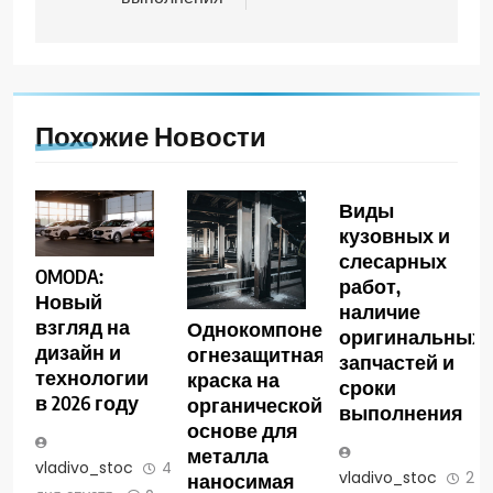
Похожие Новости
Виды
кузовных и
слесарных
OMODA:
работ,
Новый
наличие
взгляд на
Однокомпонентная
оригинальных
дизайн и
огнезащитная
запчастей и
технологии
краска на
сроки
в 2026 году
органической
выполнения
основе для
металла
vladivo_stoc
4
vladivo_stoc
2
наносимая