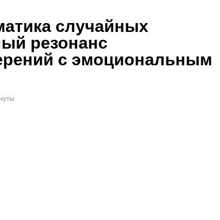
матика случайных
ный резонанс
ерений с эмоциональным
инуты