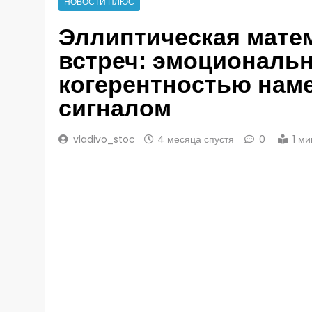
НОВОСТИ ПЛЮС
Эллиптическая мате
встреч: эмоциональ
когерентностью нам
сигналом
vladivo_stoc
4 месяца спустя
0
1 м