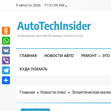
Перейти
9 августа 2026
11:52:00 AM
к
содержимому
AutoTechInsider
передовые автомобильные технологии
Odnoklassniki
WhatsApp
ГЛАВНАЯ
НОВОСТИ АВТО
РЕМОНТ — ЭТО
VK
Viber
КУДА ПОЕХАТЬ
Telegram
Отправить
Главная
Новости плюс
Эллиптическая матем