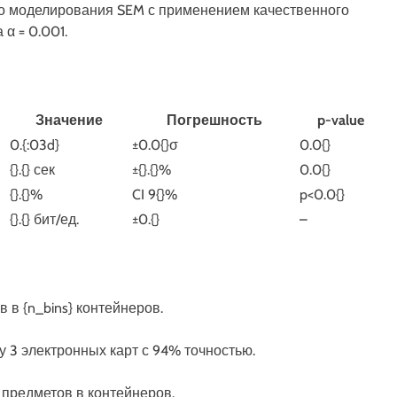
го моделирования SEM с применением качественного
α = 0.001.
Значение
Погрешность
p-value
0.{:03d}
±0.0{}σ
0.0{}
{}.{} сек
±{}.{}%
0.0{}
{}.{}%
CI 9{}%
p<0.0{}
{}.{} бит/ед.
±0.{}
–
 в {n_bins} контейнеров.
ту 3 электронных карт с 94% точностью.
 предметов в контейнеров.