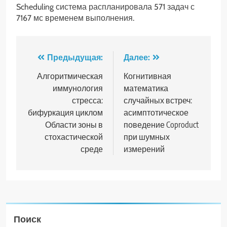
Scheduling система распланировала 571 задач с
7167 мс временем выполнения.
Навигация
Предыдущая:
Далее:
по
Алгоритмическая
Когнитивная
иммунология
математика
записям
стресса:
случайных встреч:
бифуркация циклом
асимптотическое
Области зоны в
поведение Coproduct
стохастической
при шумных
среде
измерений
Поиск