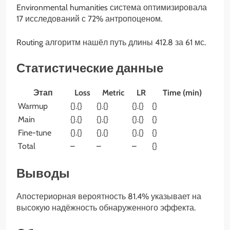
Environmental humanities система оптимизировала
17 исследований с 72% антропоценом.
Routing алгоритм нашёл путь длины 412.8 за 61 мс.
Статистические данные
Этап
Loss
Metric
LR
Time (min)
Warmup
{}.{}
{}.{}
{}.{}
{}
Main
{}.{}
{}.{}
{}.{}
{}
Fine-tune
{}.{}
{}.{}
{}.{}
{}
Total
–
–
–
{}
Выводы
Апостериорная вероятность 81.4% указывает на
высокую надёжность обнаруженного эффекта.