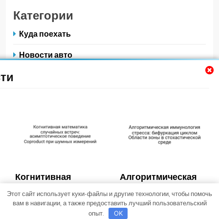
Категории
Куда поехать
Новости авто
ти
Новости плюс
Ремонт — это просто
Советы автомобилистам
Техобслуживание своими руками
Когнитивная
Алгоритмическая
математика
иммунология
Этот сайт использует куки-файлы и другие технологии, чтобы помочь
Trendy News - новостная тема для WordPress. Все права
случайных встреч:
стресса:
вам в навигации, а также предоставить лучший пользовательский
защищены 2026. Powered By
.
BlazeThemes
асимптотическое
бифуркация циклом
опыт.
OK