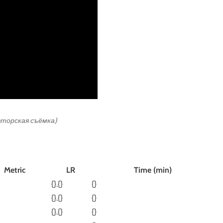
авторская съёмка)
Metric
LR
Time (min)
{}.{}
{}
{}.{}
{}
{}.{}
{}