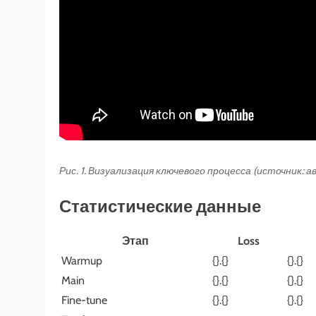
Рис. 1. Визуализация ключевого процесса (источник: 
Статистические данные
Этап
Loss
Warmup
{}.{}
{}.{}
Main
{}.{}
{}.{}
Fine-tune
{}.{}
{}.{}