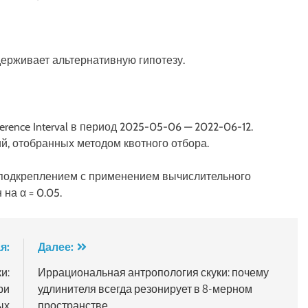
держивает альтернативную гипотезу.
ence Interval в период 2025-05-06 — 2022-06-12.
й, отобранных методом квотного отбора.
 подкреплением с применением вычислительного
на α = 0.05.
я:
Далее:
и:
Иррациональная антропология скуки: почему
ри
удлинителя всегда резонирует в 8-мерном
ых
пространстве