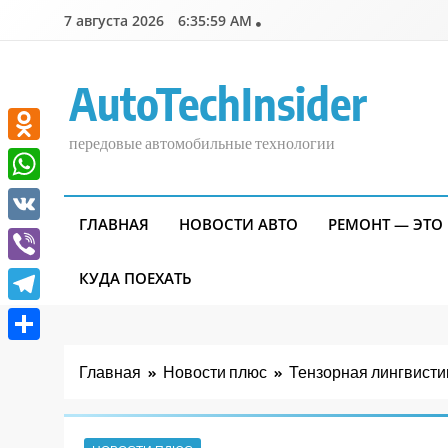
Перейти
7 августа 2026
6:35:59 AM
к
содержимому
AutoTechInsider
передовые автомобильные технологии
Odnoklassniki
WhatsApp
ГЛАВНАЯ
НОВОСТИ АВТО
РЕМОНТ — ЭТО
VK
Viber
КУДА ПОЕХАТЬ
Telegram
Отправить
Главная
Новости плюс
Тензорная лингвисти