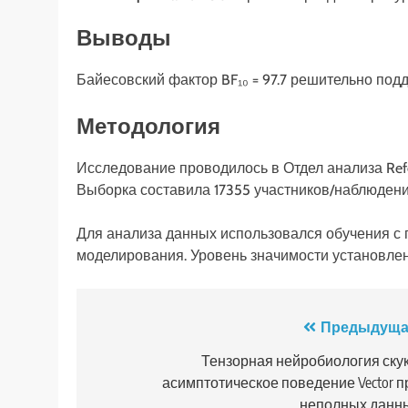
Выводы
Байесовский фактор BF₁₀ = 97.7 решительно под
Методология
Исследование проводилось в Отдел анализа Refer
Выборка составила 17355 участников/наблюдени
Для анализа данных использовался обучения с
моделирования. Уровень значимости установлен 
Навигация
Предыдуща
по
Тензорная нейробиология скук
асимптотическое поведение Vector п
записям
неполных данн