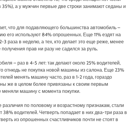
в 35%), а у мужчин первые две строки занимают седаны и
ает, что для подавляющего большинства автомобиль –
рию его используют 84% опрошенных. Еще 11% ездят на
-3 раза в неделю, а тех, кто делает это еще реже, менее
е получения прав ни разу не садился за руль.
ля – раз в 4-5 лет: так делают около 25% водителей,
это отнюдь не покупка новой машины из салона. Еще 23%
телей менять машину часто, раз в 1-2 года, гораздо
ны же в целом более привязаны к своим первым
 меняли машину с момента покупки.
 различия по половому и возрастному признакам, стали
т 38% водителей. Четверть попадает в них два-три раза в
етверть из опрошенных счастливчиков почти не стоят в