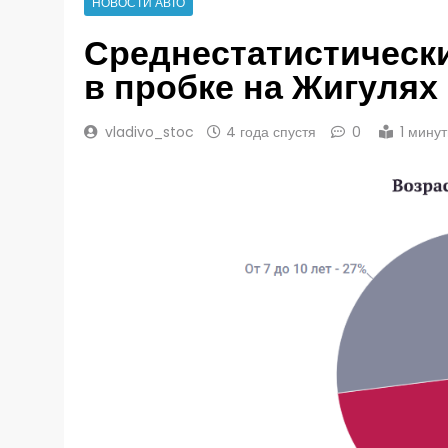
НОВОСТИ АВТО
Среднестатистическ
в пробке на Жигулях
vladivo_stoc
4 года спустя
0
1 мину