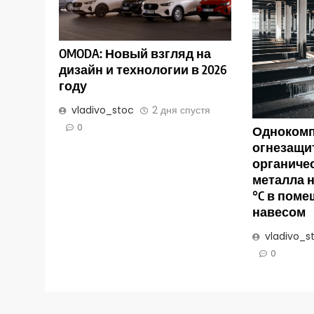
OMODA: Новый взгляд на
дизайн и технологии в 2026
году
vladivo_stoc
2 дня спустя
0
Однокомп
огнезащит
органиче
металла н
°C в поме
навесом
vladivo_s
0