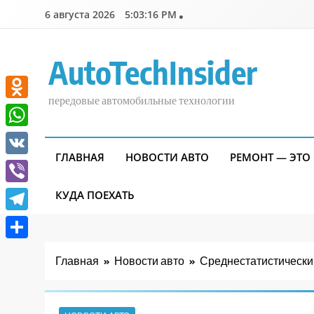
Перейти
6 августа 2026
5:03:17 PM
к
содержимому
AutoTechInsider
передовые автомобильные технологии
Odnoklassniki
WhatsApp
ГЛАВНАЯ
НОВОСТИ АВТО
РЕМОНТ — ЭТО
VK
Viber
КУДА ПОЕХАТЬ
Telegram
Отправить
Главная
Новости авто
Среднестатистический