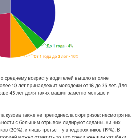
по среднему возрасту водителей вышло вполне
ее 10 лет принадлежит молодежи от 18 до 25 лет. Для
арше 45 лет доля таких машин заметно меньше и
па кузова также не преподнесла сюрпризов: несмотря на
ьности с большим отрывом лидируют седаны: ни них
ов (20%), и лишь третье – у внедорожников (19%). В
торией можно отметить то, что среди женщин хэтчбеки