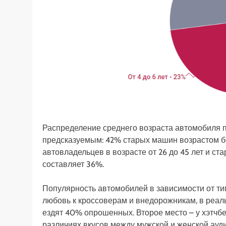
Распределение среднего возраста автомобиля 
предсказуемым: 42% старых машин возрастом бол
автовладельцев в возрасте от 26 до 45 лет и ст
составляет 36%.
Популярность автомобилей в зависимости от ти
любовь к кроссоверам и внедорожникам, в реал
ездят 40% опрошенных. Второе место – у хэтчбек
различиях вкусов между мужской и женской ауди