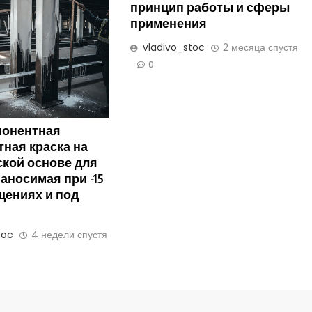
принцип работы и сферы
применения
vladivo_stoc
2 месяца спустя
0
онентная
ная краска на
ской основе для
аносимая при -15
щениях и под
toc
4 недели спустя