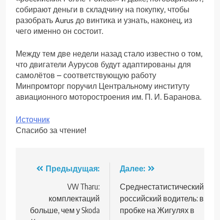
собирают деньги в складчину на покупку, чтобы
разобрать Aurus до винтика и узнать, наконец, из
чего именно он состоит.
Между тем две недели назад стало известно о том,
что двигатели Аурусов будут адаптированы для
самолётов – соответствующую работу
Минпромторг поручил Центральному институту
авиационного моторостроения им. П. И. Баранова.
Источник
Спасибо за чтение!
Навигация
Предыдущая:
Далее:
по
VW Tharu:
Среднестатистический
комплектаций
российский водитель: в
записям
больше, чем у Skoda
пробке на Жигулях в