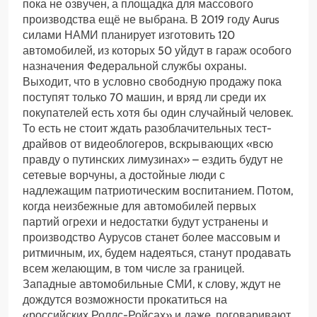
пока не озвучен, а площадка для массового
производства ещё не выбрана. В 2019 году Aurus
силами НАМИ планирует изготовить 120
автомобилей, из которых 50 уйдут в гараж особого
назначения Федеральной службы охраны.
Выходит, что в условно свободную продажу пока
поступят только 70 машин, и вряд ли среди их
покупателей есть хотя бы один случайный человек.
То есть не стоит ждать разоблачительных тест-
драйвов от видеоблогеров, вскрывающих «всю
правду о путинских лимузинах» – ездить будут не
сетевые ворчуны, а достойные люди с
надлежащим патриотическим воспитанием. Потом,
когда неизбежные для автомобилей первых
партий огрехи и недостатки будут устранены и
производство Аурусов станет более массовым и
ритмичным, их, будем надеяться, станут продавать
всем желающим, в том числе за границей.
Западные автомобильные СМИ, к слову, ждут не
дождутся возможности прокатиться на
«российских Роллс-Ройсах» и даже, поговаривают,