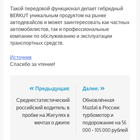
Такой передовой функционал делает гибридный
BERKUT уникальным продуктом на рынке
автодевайсов и может заинтересовать как частных
автомобилистов, так и профеcсиональные
компании по обслуживанию и эксплуатации
транспортных средств.
Источник
Спасибо за чтение!
Навигация
Предыдущая:
Далее:
по
Среднестатистический
Обновлённая
российский водитель: в
Mazda6 в России:
записям
пробке на Жигулях в
турбомотор и
мечтах о джипе
подорожание на 56
000 – 105 000 рублей