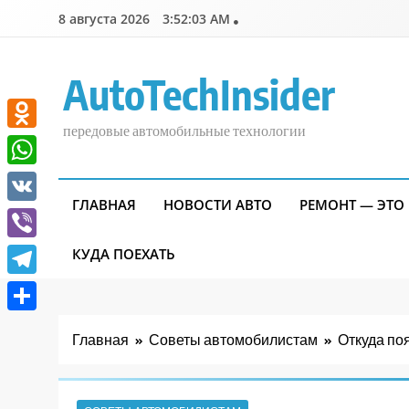
Перейти
8 августа 2026
3:52:05 AM
к
содержимому
AutoTechInsider
передовые автомобильные технологии
Odnoklassniki
WhatsApp
ГЛАВНАЯ
НОВОСТИ АВТО
РЕМОНТ — ЭТО
VK
Viber
КУДА ПОЕХАТЬ
Telegram
Отправить
Главная
Советы автомобилистам
Откуда по