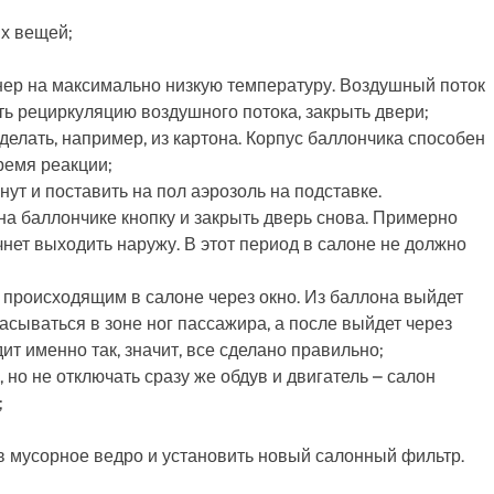
их вещей;
онер на максимально низкую температуру. Воздушный поток
ь рециркуляцию воздушного потока, закрыть двери;
сделать, например, из картона. Корпус баллончика способен
ремя реакции;
ут и поставить на пол аэрозоль на подставке.
на баллончике кнопку и закрыть дверь снова. Примерно
чнет выходить наружу. В этот период в салоне не должно
 происходящим в салоне через окно. Из баллона выйдет
сасываться в зоне ног пассажира, а после выйдет через
т именно так, значит, все сделано правильно;
 но не отключать сразу же обдув и двигатель – салон
;
в мусорное ведро и установить новый салонный фильтр.