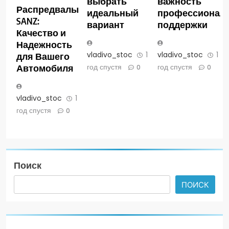
выбрать
важность
Распредвалы
идеальный
профессионал
SANZ:
вариант
поддержки
Качество и
Надежность
vladivo_stoc
1
vladivo_stoc
1
для Вашего
год спустя
год спустя
Автомобиля
0
0
vladivo_stoc
1
год спустя
0
Поиск
ПОИСК