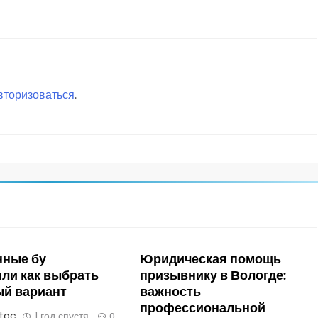
вторизоваться
.
нные бу
Юридическая помощь
ли как выбрать
призывнику в Вологде:
ый вариант
важность
профессиональной
stoc
1 год спустя
0