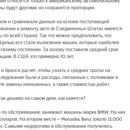
ние относится только к американскому автомобильному
ы будут другими, но сохранятся пропорции.
рали и сравнивали данные на основе поступающей
иванию и ремонту авто (в Соединенных Штатах имеется
 по всей стране). Так что можно предположить, что
Целью его стало выявление машин, которые наиболее
 своему состоянию. За основу поставили средний срок
цем. В США это примерно 10 лет.
и брался расчет, чтобы узнать о средних тратах на
следование были и расходы, связанные с поломками и
ля замены изношенных, а также стоимостью работ.
сто по обслуживанию занимают машины марки BMW. На них
олларов. На втором месте – Mercedes Benz (около 13.000
ров). Самыми недорогими в обслуживании получились