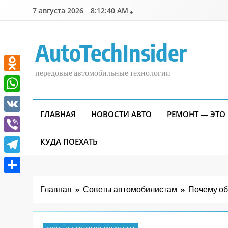
Перейти
7 августа 2026
8:12:41 AM
к
содержимому
AutoTechInsider
передовые автомобильные технологии
Odnoklassniki
WhatsApp
ГЛАВНАЯ
НОВОСТИ АВТО
РЕМОНТ — ЭТО
VK
Viber
КУДА ПОЕХАТЬ
Telegram
Отправить
Главная
Советы автомобилистам
Почему об