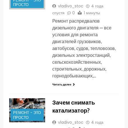
РЕМОНТ - ЭТО
ПРОСТО
vladivo_stoc
4 года
спустя
0
1 минуты
Ремонт распредвалов
дизельного двигателя — все
условия для ремонта
двигателей грузовиков,
автобусов, судов, тепловозов,
дизельных электростанций,
сельскохозяйственных,
строительных, дорожных,
горнодобывающих,…
Читать далее
Зачем снимать
катализатор?
РЕМОНТ - ЭТО
ПРОСТО
vladivo_stoc
4 года