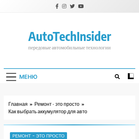
Перейти
к
содержимому
AutoTechInsider
передовые автомобильные технологии
МЕНЮ
Главная
Ремонт - это просто
Как выбрать аккумулятор для авто
РЕМОНТ - ЭТО ПРОСТО