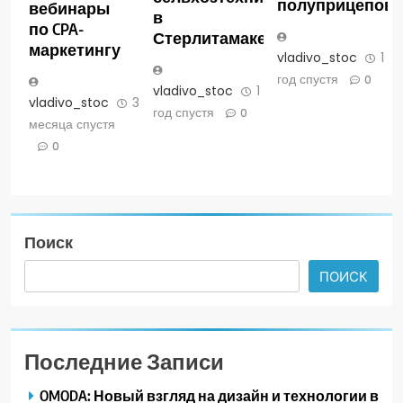
полуприцепов
вебинары
в
по CPA-
Стерлитамаке
маркетингу
vladivo_stoc
1
год спустя
0
vladivo_stoc
1
vladivo_stoc
3
год спустя
0
месяца спустя
0
Поиск
ПОИСК
Последние Записи
OMODA: Новый взгляд на дизайн и технологии в