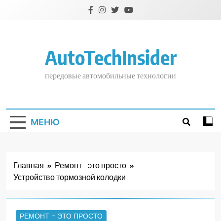
Перейти
к
содержимому
AutoTechInsider
передовые автомобильные технологии
МЕНЮ
Главная
Ремонт - это просто
Устройство тормозной колодки
РЕМОНТ - ЭТО ПРОСТО