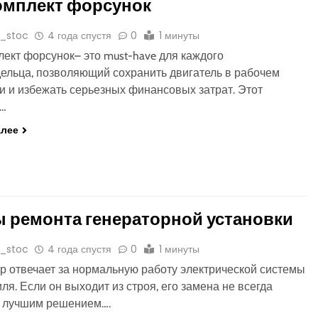
омплект форсунок
o_stoc
4 года спустя
0
1 минуты
ект форсунок– это must-have для каждого
ельца, позволяющий сохранить двигатель в рабочем
и и избежать серьезных финансовых затрат. Этот
т…
алее
 ремонта генераторной установки
o_stoc
4 года спустя
0
1 минуты
р отвечает за нормальную работу электрической системы
ля. Если он выходит из строя, его замена не всегда
я лучшим решением….