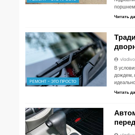
поршне
Читать д
Трад
двор
vladiv
В услови
дождем, 
РЕМОНТ - ЭТО ПРОСТО
идеально
Читать д
Авто
пере