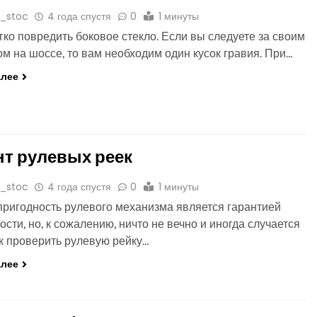
o_stoc
4 года спустя
0
1 минуты
гко повредить боковое стекло. Если вы следуете за своим
ом на шоссе, то вам необходим один кусок гравия. При…
алее
т рулевых реек
o_stoc
4 года спустя
0
1 минуты
ригодность рулевого механизма является гарантией
ости, но, к сожалению, ничто не вечно и иногда случается
ак проверить рулевую рейку…
алее