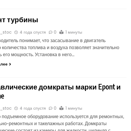
нт турбины
o_stoc
4 года спустя
0
1 минуты
одитель понимает, что засасывание в двигатель
 количества топлива и воздуха позволяет значительно
ь его мощность. Установка в него…
алее
влические домкраты марки Epont и
ne
o_stoc
4 года спустя
0
1 минуты
 подъемное оборудование используется для ремонтных,
ьно-ремонтных и такелажных работах. Домкраты
ческие состоят из камеры для жидкости, цилиндр с