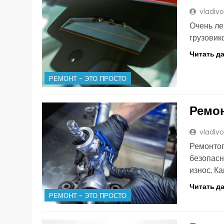
vladiv
Очень ле
грузовик
Читать д
РЕМОНТ - ЭТО ПРОСТО
Ремон
vladiv
Ремонтоп
безопасн
износ. К
Читать д
РЕМОНТ - ЭТО ПРОСТО