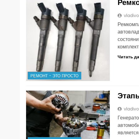
Ремк
vladiv
Ремкомпл
автовлад
состояни
комплек
Читать д
РЕМОНТ - ЭТО ПРОСТО
Этапы
vladiv
Генерато
автомоби
являетс