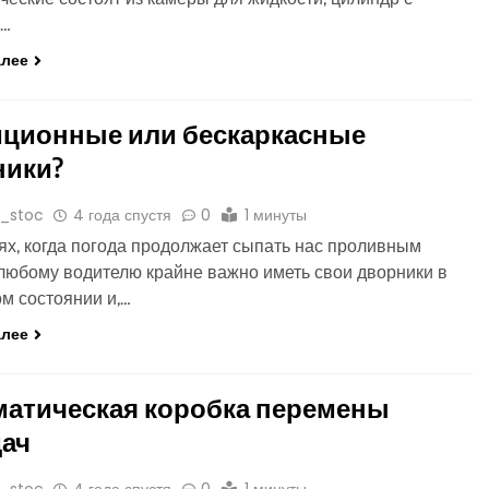
м…
алее
иционные или бескаркасные
ники?
o_stoc
4 года спустя
0
1 минуты
ях, когда погода продолжает сыпать нас проливным
любому водителю крайне важно иметь свои дворники в
м состоянии и,…
алее
матическая коробка перемены
дач