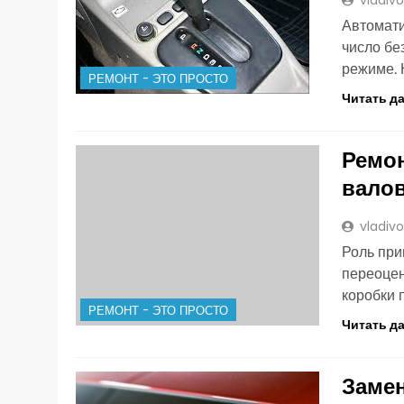
vladiv
Автомати
число бе
режиме. 
РЕМОНТ - ЭТО ПРОСТО
Читать д
Ремон
вало
vladiv
Роль при
переоцен
коробки 
РЕМОНТ - ЭТО ПРОСТО
Читать д
Замен