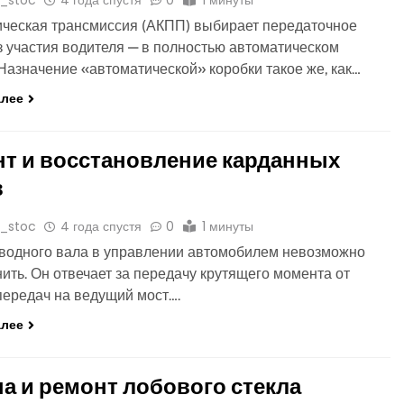
o_stoc
4 года спустя
0
1 минуты
ческая трансмиссия (АКПП) выбирает передаточное
з участия водителя — в полностью автоматическом
Назначение «автоматической» коробки такое же, как…
алее
т и восстановление карданных
в
o_stoc
4 года спустя
0
1 минуты
водного вала в управлении автомобилем невозможно
ить. Он отвечает за передачу крутящего момента от
передач на ведущий мост….
алее
а и ремонт лобового стекла