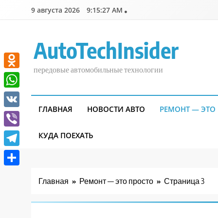
Перейти
9 августа 2026
9:15:28 AM
к
содержимому
AutoTechInsider
передовые автомобильные технологии
Odnoklassniki
WhatsApp
ГЛАВНАЯ
НОВОСТИ АВТО
РЕМОНТ — ЭТО
VK
Viber
КУДА ПОЕХАТЬ
Telegram
Отправить
Главная
Ремонт — это просто
Страница 3