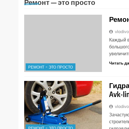
Ремонт — это просто
Ремо
vladiv
Каждый в
большого
увеличит
Читать д
РЕМОНТ - ЭТО ПРОСТО
Гидра
Avk-li
vladiv
Зачастую
строител
РЕМОНТ - ЭТО ПРОСТО
гидравли