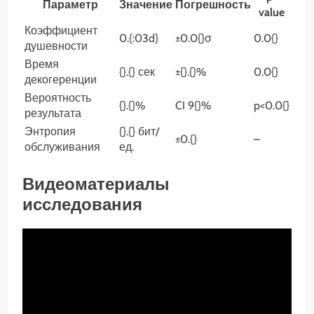
Параметр
Значение
Погрешность
value
Коэффициент
0.{:03d}
±0.0{}σ
0.0{}
душевности
Время
{}.{} сек
±{}.{}%
0.0{}
декогеренции
Вероятность
{}.{}%
CI 9{}%
p<0.0{}
результата
Энтропия
{}.{} бит/
±0.{}
–
обслуживания
ед.
Видеоматериалы
исследования