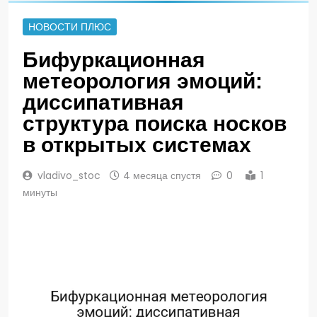
НОВОСТИ ПЛЮС
Бифуркационная
метеорология эмоций:
диссипативная
структура поиска носков
в открытых системах
vladivo_stoc
4 месяца спустя
0
1
минуты