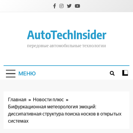
Перейти
к
содержимому
AutoTechInsider
передовые автомобильные технологии
МЕНЮ
Главная
Новости плюс
Бифуркационная метеорология эмоций:
диссипативная структура поиска носков в открытых
системах