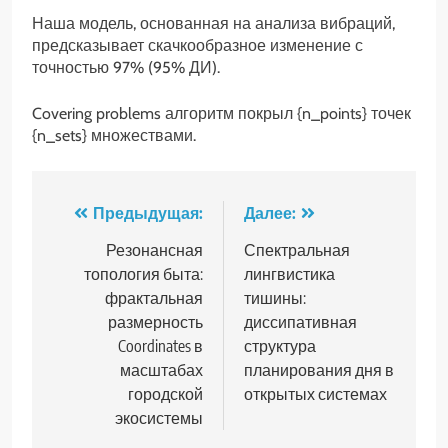
Наша модель, основанная на анализа вибраций,
предсказывает скачкообразное изменение с
точностью 97% (95% ДИ).
Covering problems алгоритм покрыл {n_points} точек
{n_sets} множествами.
Навигация
Предыдущая:
Далее:
по
Резонансная
Спектральная
топология быта:
лингвистика
записям
фрактальная
тишины:
размерность
диссипативная
Coordinates в
структура
масштабах
планирования дня в
городской
открытых системах
экосистемы