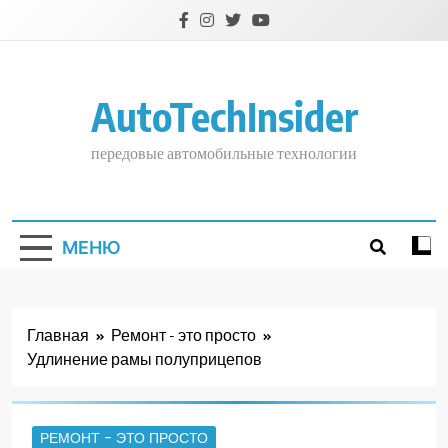
Перейти
к
содержимому
AutoTechInsider
передовые автомобильные технологии
МЕНЮ
Главная
Ремонт - это просто
Удлинение рамы полуприцепов
РЕМОНТ - ЭТО ПРОСТО