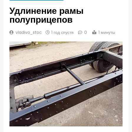
Удлинение рамы
полуприцепов
vladivo_stoc
1 год спустя
0
1 минуты