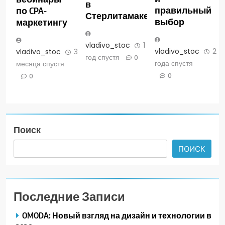
в
правильный
по CPA-
Стерлитамаке
выбор
маркетингу
vladivo_stoc
1
vladivo_stoc
2
vladivo_stoc
3
год спустя
0
года спустя
месяца спустя
0
0
Поиск
ПОИСК
Последние Записи
OMODA: Новый взгляд на дизайн и технологии в