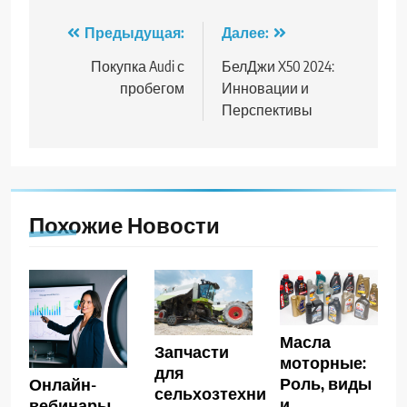
Навигация
Предыдущая:
Далее:
по
Покупка Audi с
БелДжи X50 2024:
пробегом
Инновации и
записям
Перспективы
Похожие Новости
Масла
Запчасти
моторные:
для
Роль, виды
Онлайн-
сельхозтехники
и
вебинары