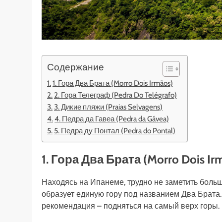
Содержание
1. Гора Два Брата (Morro Dois Irmãos)
2. Гора Телеграф (Pedra Do Telégrafo)
3. Дикие пляжи (Praias Selvagens)
4. Педра да Гавеа (Pedra da Gávea)
5. Педра ду Понтал (Pedra do Pontal)
1. Гора Два Брата (Morro Dois Ir
Находясь на Ипанеме, трудно не заметить боль
образует единую гору под названием Два Брата.
рекомендация – подняться на самый верх горы.