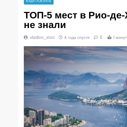
КУДА ПОЕХАТЬ
ТОП-5 мест в Рио-де
не знали
vladivo_stoc
4 года спустя
0
1 мину