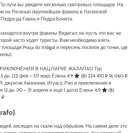
 По пути вы увидите несколько смотровых площадок. На
дом на Росинью (крупнейшая фавела в Латинской
 Педра да Гавеа и Педра Бонита.
находится внутри фавелы Видигал, но пусть это вас не
оторой часто ходят туристы. Вам необходимо взять
площади Praça do Vidigal и пересечь поселок до точки, где
велы).
ПРИКЛЮЧЕНИЯ В НАЦ.ПАРКЕ ЖАЛАПАО Тур
13 дн.
(23 фев – 07 мар)
Елена 4.9
(8)
224 410 ₽
16 060 ₽
джунгли Амазонки, Игуасу, Рио и приключения в
ия
12 дн.
(10 – 21 апреля и ещё 1 дата)
Елена 4.9
(8)
 ₽
rafo)
дей, висящих на скале над обрывом. На самом деле это