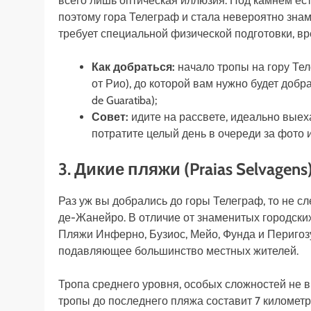
всего лишь оптическая иллюзия. Под камнем есть
поэтому гора Телеграф и стала невероятно знаме
требует специальной физической подготовки, в
Как добраться:
начало тропы на гору Теле
от Рио), до которой вам нужно будет добра
de Guaratiba);
Совет:
идите на рассвете, идеально выеха
потратите целый день в очереди за фото 
3. Дикие пляжи (Praias Selvagens
Раз уж вы добрались до горы Телеграф, то не с
де-Жанейро. В отличие от знаменитых городск
Пляжи Инферно, Бузиос, Мейо, Фунда и Перигозу
подавляющее большинство местных жителей.
Тропа среднего уровня, особых сложностей не 
тропы до последнего пляжа составит 7 километр