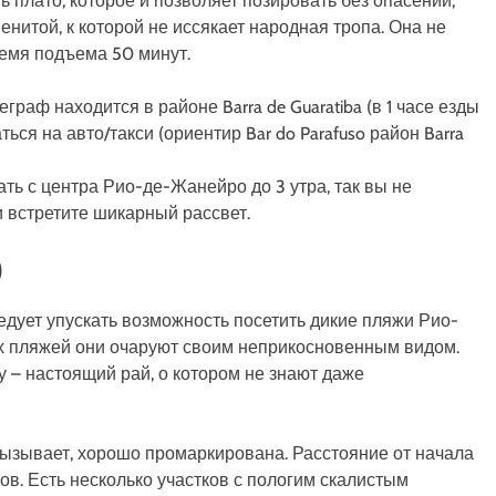
 плато, которое и позволяет позировать без опасений,
нитой, к которой не иссякает народная тропа. Она не
ремя подъема 50 минут.
граф находится в районе Barra de Guaratiba (в 1 часе езды
ться на авто/такси (ориентир Bar do Parafuso район Barra
ть с центра Рио-де-Жанейро до 3 утра, так вы не
и встретите шикарный рассвет.
)
ледует упускать возможность посетить дикие пляжи Рио-
их пляжей они очаруют своим неприкосновенным видом.
 – настоящий рай, о котором не знают даже
вызывает, хорошо промаркирована. Расстояние от начала
ов. Есть несколько участков с пологим скалистым