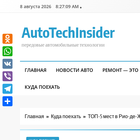
Перейти
8 августа 2026
8:27:11 AM
к
содержимому
AutoTechInsider
передовые автомобильные технологии
Odnoklassniki
WhatsApp
ГЛАВНАЯ
НОВОСТИ АВТО
РЕМОНТ — ЭТО
VK
Viber
КУДА ПОЕХАТЬ
Telegram
Отправить
Главная
Куда поехать
ТОП-5 мест в Рио-де-Ж