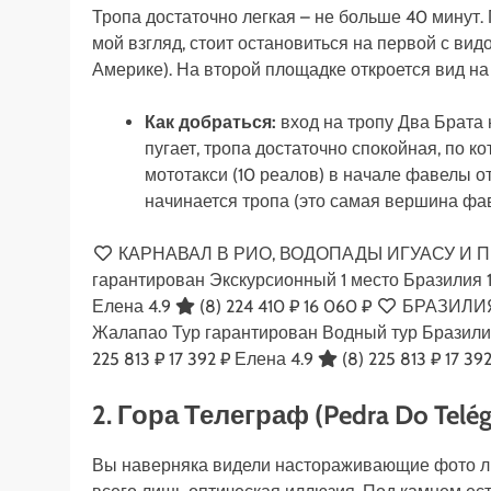
Тропа достаточно легкая – не больше 40 минут.
мой взгляд, стоит остановиться на первой с ви
Америке). На второй площадке откроется вид на
Как добраться:
вход на тропу Два Брата 
пугает, тропа достаточно спокойная, по к
мототакси (10 реалов) в начале фавелы от 
начинается тропа (это самая вершина фа
КАРНАВАЛ В РИО, ВОДОПАДЫ ИГУАСУ И 
гарантирован Экскурсионный 1 место Бразилия
Елена 4.9
(8)
224 410 ₽
16 060 ₽
БРАЗИЛИЯ: 
Жалапао Тур гарантирован Водный тур Бразил
225 813 ₽
17 392 ₽
Елена 4.9
(8)
225 813 ₽
17 392
2. Гора Телеграф (Pedra Do Telég
Вы наверняка видели настораживающие фото лю