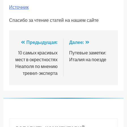
Источник
Спасибо за чтение статей на нашем сайте
Навигация
Предыдущая:
Далее:
по
10 самых красивых
Путевые заметки:
мест в окрестностях
Италия на поезде
записям
Неаполя по мнению
тревел-эксперта