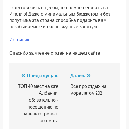
Если говорить в целом, то сложно сетовать на
Италию! Даже с минимальным бюджетом и без
попутчика эта страна способна подарить вам
незабываемые и очень вкусные каникулы.
Источник
Спасибо за чтение статей на нашем сайте
Навигация
Предыдущая:
Далее:
по
ТОП-10 мест на юге
Все про отдых на
Албании:
море летом 2021
записям
обязательно к
посещению по
мнению тревел-
эксперта