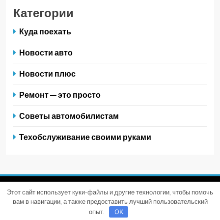
Категории
Куда поехать
Новости авто
Новости плюс
Ремонт — это просто
Советы автомобилистам
Техобслуживание своими руками
Этот сайт использует куки-файлы и другие технологии, чтобы помочь
Trendy News - новостная тема для WordPress. Все права
вам в навигации, а также предоставить лучший пользовательский
защищены 2026. Powered By
.
BlazeThemes
опыт.
OK