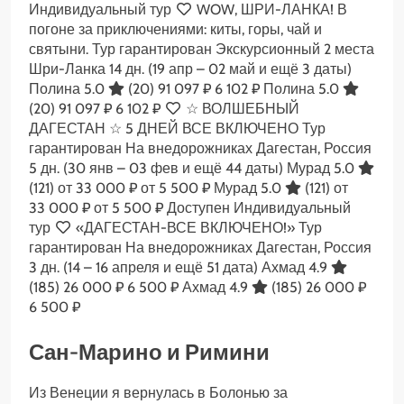
Индивидуальный тур
WOW, ШРИ-ЛАНКА! В
погоне за приключениями: киты, горы, чай и
святыни. Тур гарантирован Экскурсионный 2 места
Шри-Ланка
14 дн.
(19 апр – 02 май и ещё 3 даты)
Полина 5.0
(20)
91 097 ₽
6 102 ₽
Полина 5.0
(20)
91 097 ₽
6 102 ₽
☆ ВОЛШЕБНЫЙ
ДАГЕСТАН ☆ 5 ДНЕЙ ВСЕ ВКЛЮЧЕНО Тур
гарантирован На внедорожниках Дагестан, Россия
5 дн.
(30 янв – 03 фев и ещё 44 даты)
Мурад 5.0
(121)
от 33 000 ₽
от 5 500 ₽
Мурад 5.0
(121)
от
33 000 ₽
от 5 500 ₽
Доступен Индивидуальный
тур
«ДАГЕСТАН-ВСЕ ВКЛЮЧЕНО!» Тур
гарантирован На внедорожниках Дагестан, Россия
3 дн.
(14 – 16 апреля и ещё 51 дата)
Ахмад 4.9
(185)
26 000 ₽
6 500 ₽
Ахмад 4.9
(185)
26 000 ₽
6 500 ₽
Сан-Марино и Римини
Из Венеции я вернулась в Болонью за