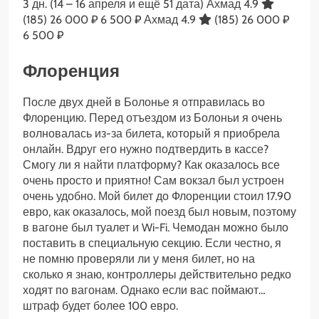
3 дн.
(14 – 16 апреля и ещё 51 дата)
Ахмад 4.9
(185)
26 000 ₽
6 500 ₽
Ахмад 4.9
(185)
26 000 ₽
6 500 ₽
Флоренция
После двух дней в Болонье я отправилась во
Флоренцию. Перед отъездом из Болоньи я очень
волновалась из-за билета, который я приобрела
онлайн. Вдруг его нужно подтвердить в кассе?
Смогу ли я найти платформу? Как оказалось все
очень просто и приятно! Сам вокзал был устроен
очень удобно. Мой билет до Флоренции стоил 17.90
евро, как оказалось, мой поезд был новым, поэтому
в вагоне был туалет и Wi-Fi. Чемодан можно было
поставить в специальную секцию. Если честно, я
не помню проверяли ли у меня билет, но на
сколько я знаю, контроллеры действительно редко
ходят по вагонам. Однако если вас поймают…
штраф будет более 100 евро.