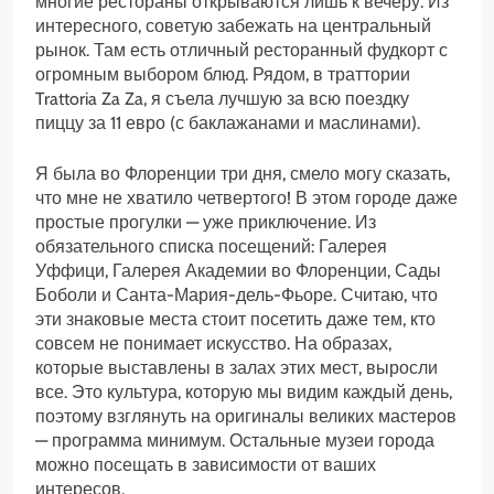
многие рестораны открываются лишь к вечеру. Из
интересного, советую забежать на центральный
рынок. Там есть отличный ресторанный фудкорт с
огромным выбором блюд. Рядом, в траттории
Trattoria Za Za, я съела лучшую за всю поездку
пиццу за 11 евро (с баклажанами и маслинами).
Я была во Флоренции три дня, смело могу сказать,
что мне не хватило четвертого! В этом городе даже
простые прогулки — уже приключение. Из
обязательного списка посещений: Галерея
Уффици, Галерея Академии во Флоренции, Сады
Боболи и Санта-Мария-дель-Фьоре. Считаю, что
эти знаковые места стоит посетить даже тем, кто
совсем не понимает искусство. На образах,
которые выставлены в залах этих мест, выросли
все. Это культура, которую мы видим каждый день,
поэтому взглянуть на оригиналы великих мастеров
— программа минимум. Остальные музеи города
можно посещать в зависимости от ваших
интересов.