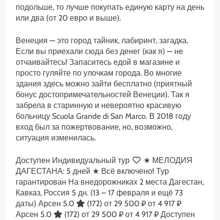
подольше, то лучше покупать единую карту на день
или два (от 20 евро и выше).
Венеция — это город тайник, лабиринт, загадка.
Если вы приехали сюда без денег (как я) — не
отчаивайтесь! Запаситесь едой в магазине и
просто гуляйте по улочкам города. Во многие
здания здесь можно зайти бесплатно (приятный
бонус достопримечательностей Венеции). Так я
забрела в старинную и невероятно красивую
больницу Scuola Grande di San Marco. В 2018 году
вход был за пожертвование, но, возможно,
ситуация изменилась.
Доступен Индивидуальный тур
★ МЕЛОДИЯ
ДАГЕСТАНА: 5 дней ★ Всё включено! Тур
гарантирован На внедорожниках 2 места Дагестан,
Кавказ, Россия
5 дн.
(13 – 17 февраля и ещё 73
даты)
Арсен 5.0
(172)
от 29 500 ₽
от 4 917 ₽
Арсен 5.0
(172)
от 29 500 ₽
от 4 917 ₽
Доступен