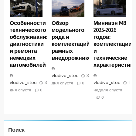
Особенности
Обзор
Минивэн M8
технического
модельного
2025-2026
обслуживания,
ряда и
годов:
диагностики
комплектаций
комплектации
и ремонта
рамных
и
немецких
внедорожников
технические
автомобилей
характеристик
vladivo_stoc
3
vladivo_stoc
3
vladivo_stoc
1
дня спустя
0
дня спустя
неделя спустя
0
0
Поиск