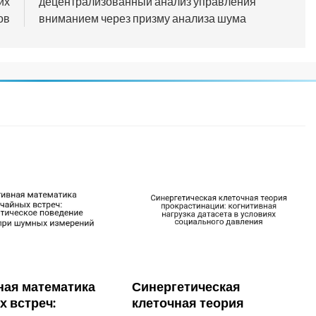
их
децентрализованный анализ управления
ов
вниманием через призму анализа шума
ная математика
Синергетическая
х встреч:
клеточная теория