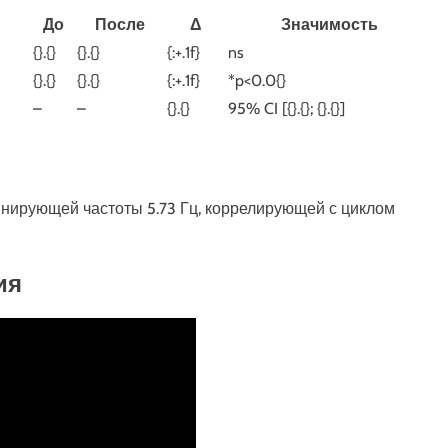
До
После
Δ
Значимость
{}.{}
{}.{}
{:+.1f}
ns
{}.{}
{}.{}
{:+.1f}
*p<0.0{}
–
–
{}.{}
95% CI [{}.{}; {}.{}]
нирующей частоты 5.73 Гц, коррелирующей с циклом
ия