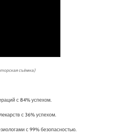
авторская съёмка)
пераций с 84% успехом.
 лекарств с 36% успехом.
тезиологами с 99% безопасностью.