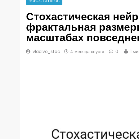
НОВОСТИ ПЛЮС
Стохастическая нейр
фрактальная размер
масштабах повседне
vladivo_stoc
4 месяца спустя
0
1 м