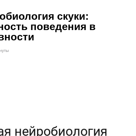
обиология скуки:
ность поведения в
вности
инуты