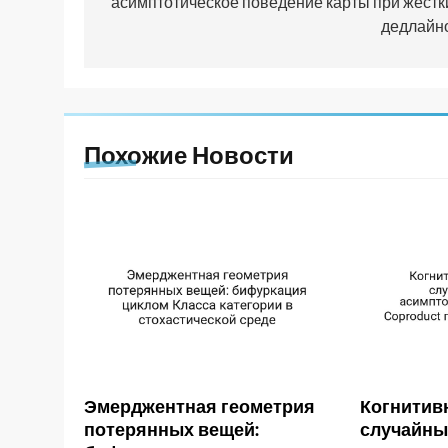
асимптотическое поведение карты при жёстк
записям
дедлайн
Похожие Новости
Эмерджентная геометрия
Когнитив
потерянных вещей:
случайны