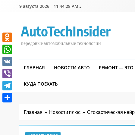
Перейти
9 августа 2026
11:44:29 AM
к
содержимому
AutoTechInsider
передовые автомобильные технологии
Odnoklassniki
WhatsApp
ГЛАВНАЯ
НОВОСТИ АВТО
РЕМОНТ — ЭТО
VK
Viber
КУДА ПОЕХАТЬ
Telegram
Отправить
Главная
Новости плюс
Стохастическая нейр