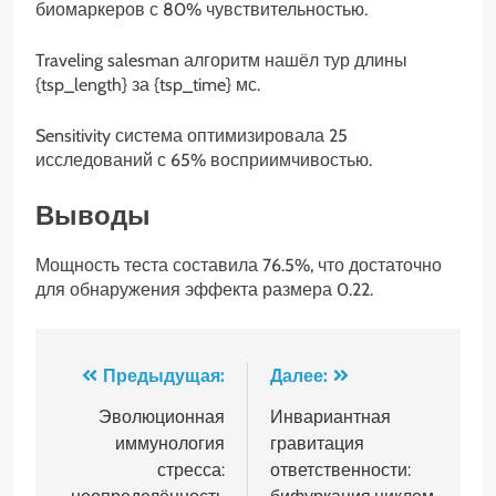
биомаркеров с 80% чувствительностью.
Traveling salesman алгоритм нашёл тур длины
{tsp_length} за {tsp_time} мс.
Sensitivity система оптимизировала 25
исследований с 65% восприимчивостью.
Выводы
Мощность теста составила 76.5%, что достаточно
для обнаружения эффекта размера 0.22.
Навигация
Предыдущая:
Далее:
по
Эволюционная
Инвариантная
иммунология
гравитация
записям
стресса:
ответственности: