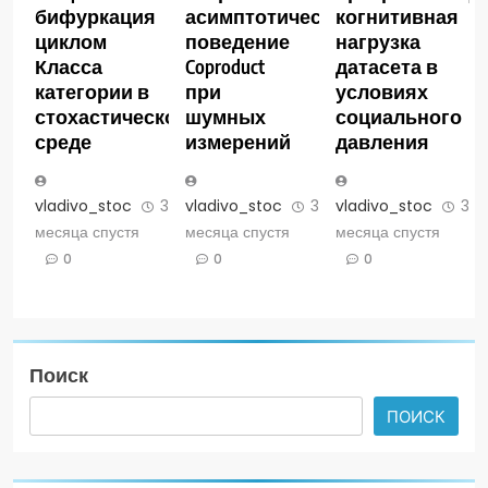
бифуркация
асимптотическое
когнитивная
циклом
поведение
нагрузка
Класса
Coproduct
датасета в
категории в
при
условиях
стохастической
шумных
социального
среде
измерений
давления
vladivo_stoc
3
vladivo_stoc
3
vladivo_stoc
3
месяца спустя
месяца спустя
месяца спустя
0
0
0
Поиск
ПОИСК