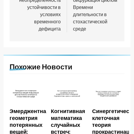
неопределённость
бифуркация циклом
устойчивости в
Времени
условиях
длительности в
временного
стохастической
дефицита
среде
Похожие Новости
Эмерджентная
Когнитивная
Синергетическ
геометрия
математика
клеточная
потерянных
случайных
теория
вещей:
встреч:
прокрастинаци