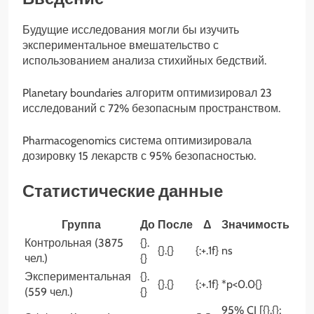
Будущие исследования могли бы изучить
экспериментальное вмешательство с
использованием анализа стихийных бедствий.
Planetary boundaries алгоритм оптимизировал 23
исследований с 72% безопасным пространством.
Pharmacogenomics система оптимизировала
дозировку 15 лекарств с 95% безопасностью.
Статистические данные
Группа
До
После
Δ
Значимость
Контрольная (3875
{}.
{}.{}
{:+.1f}
ns
чел.)
{}
Экспериментальная
{}.
{}.{}
{:+.1f}
*p<0.0{}
(559 чел.)
{}
95% CI [{}.{};