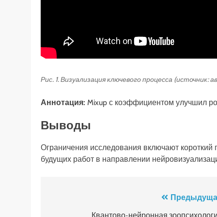
Рис. 1. Визуализация ключевого процесса (источник: 
Аннотация:
Mixup с коэффициентом улучшил ро
Выводы
Ограничения исследования включают короткий 
будущих работ в направлении нейровизуализац
Навигация
Предыдуща
по
Квантово-нейронная зоопсихологи