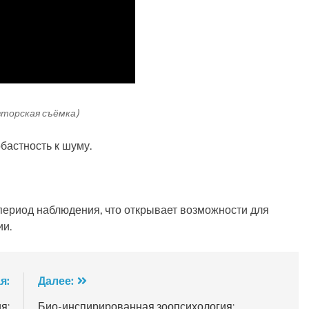
авторская съёмка)
бастность к шуму.
период наблюдения, что открывает возможности для
ии.
я:
Далее:
я:
Био-инспирированная зоопсихология: