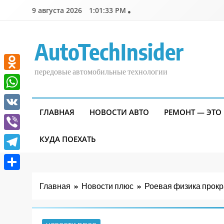
Перейти
9 августа 2026
1:01:33 PM
к
содержимому
AutoTechInsider
передовые автомобильные технологии
Odnoklassniki
WhatsApp
ГЛАВНАЯ
НОВОСТИ АВТО
РЕМОНТ — ЭТО
VK
Viber
КУДА ПОЕХАТЬ
Telegram
Отправить
Главная
Новости плюс
Роевая физика прокр