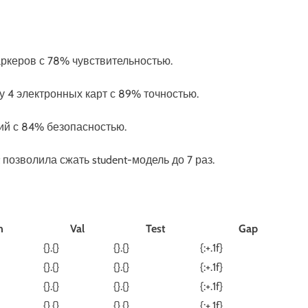
аркеров с 78% чувствительностью.
ту 4 электронных карт с 89% точностью.
аний с 84% безопасностью.
et позволила сжать student-модель до 7 раз.
n
Val
Test
Gap
{}.{}
{}.{}
{:+.1f}
{}.{}
{}.{}
{:+.1f}
{}.{}
{}.{}
{:+.1f}
{}.{}
{}.{}
{:+.1f}