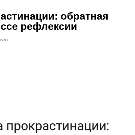
астинации: обратная
ессе рефлексии
нуты