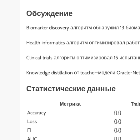
Обсуждение
Biomarker discovery алгоритм обнаружил 13 биом
Health informatics алгоритм оптимизировал рабо
Clinical trials алгоритм оптимизировал 15 испыт
Knowledge distillation от teacher-модели Oracle-N
Статистические данные
Метрика
Trai
Accuracy
{}.{}
Loss
{}.{}
F1
{}.{}
AUC
{}.{}