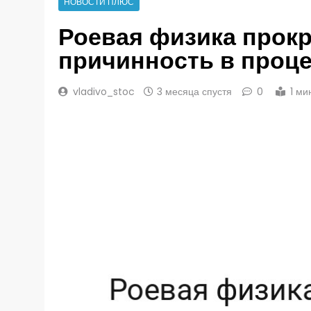
НОВОСТИ ПЛЮС
Роевая физика прокр
причинность в проц
vladivo_stoc
3 месяца спустя
0
1 ми