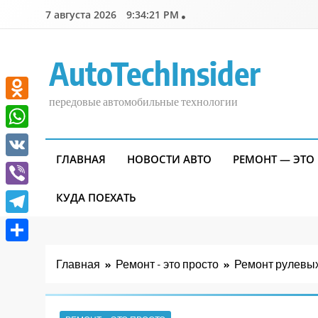
Перейти
7 августа 2026
9:34:22 PM
к
содержимому
AutoTechInsider
передовые автомобильные технологии
Odnoklassniki
WhatsApp
ГЛАВНАЯ
НОВОСТИ АВТО
РЕМОНТ — ЭТО
VK
Viber
КУДА ПОЕХАТЬ
Telegram
Отправить
Главная
Ремонт - это просто
Ремонт рулевых