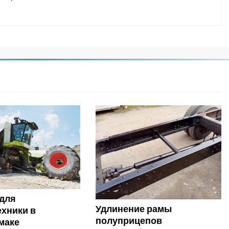
 для
Удлинение рамы
ехники в
полуприцепов
маке