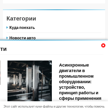
Категории
Куда поехать
Новости авто
ти
Новости плюс
Ремонт — это просто
Асинхронные
Советы автомобилистам
двигатели в
промышленном
Техобслуживание своими руками
оборудовании:
устройство,
принцип работы и
сферы применения
vladivo_stoc
2
Этот сайт использует куки-файлы и другие технологии, чтобы помочь
Trendy News - новостная тема для WordPress. Все права