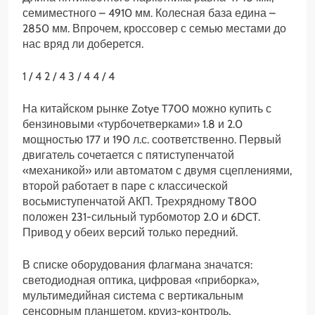
семиместного – 4910 мм. Колесная база едина –
2850 мм. Впрочем, кроссовер с семью местами до
нас вряд ли доберется.
1
/ 4
2
/ 4
3
/ 4
4
/ 4
На китайском рынке Zotye T700 можно купить с
бензиновыми «турбочетверками» 1.8 и 2.0
мощностью 177 и 190 л.с. соответственно. Первый
двигатель сочетается с пятиступенчатой
«механикой» или автоматом с двумя сцеплениями,
второй работает в паре с классической
восьмиступенчатой АКП. Трехрядному T800
положен 231-сильный турбомотор 2.0 и 6DCT.
Привод у обеих версий только передний.
В списке оборудования флагмана значатся:
светодиодная оптика, цифровая «приборка»,
мультимедийная система с вертикальным
сенсорным планшетом, круиз-контроль,