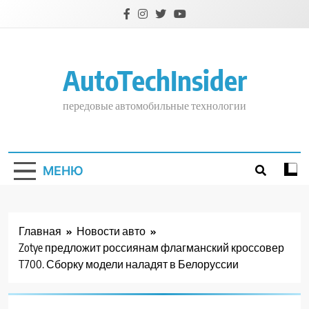
Перейти
к
содержимому
AutoTechInsider
передовые автомобильные технологии
МЕНЮ
Главная
Новости авто
Zotye предложит россиянам флагманский кроссовер
T700. Сборку модели наладят в Белоруссии