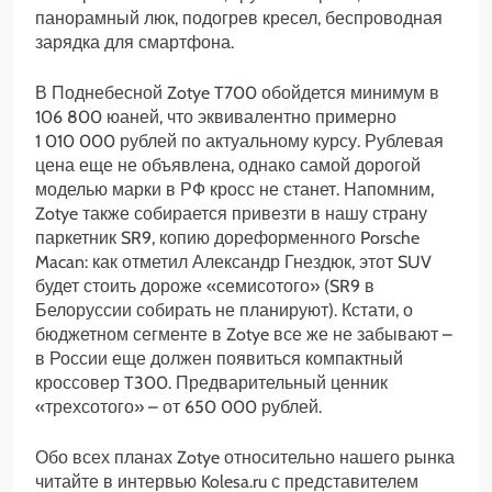
панорамный люк, подогрев кресел, беспроводная
зарядка для смартфона.
В Поднебесной Zotye T700 обойдется минимум в
106 800 юаней, что эквивалентно примерно
1 010 000 рублей по актуальному курсу. Рублевая
цена еще не объявлена, однако самой дорогой
моделью марки в РФ кросс не станет. Напомним,
Zotye также собирается привезти в нашу страну
паркетник SR9, копию дореформенного Porsche
Macan: как отметил Александр Гнездюк, этот SUV
будет стоить дороже «семисотого» (SR9 в
Белоруссии собирать не планируют). Кстати, о
бюджетном сегменте в Zotye все же не забывают –
в России еще должен появиться компактный
кроссовер T300. Предварительный ценник
«трехсотого» – от 650 000 рублей.
Обо всех планах Zotye относительно нашего рынка
читайте в интервью Kolesa.ru с представителем