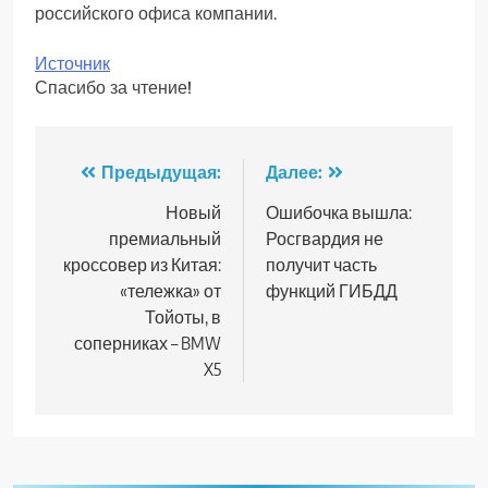
российского офиса компании.
Источник
Спасибо за чтение!
Навигация
Предыдущая:
Далее:
по
Новый
Ошибочка вышла:
премиальный
Росгвардия не
записям
кроссовер из Китая:
получит часть
«тележка» от
функций ГИБДД
Тойоты, в
соперниках – BMW
X5