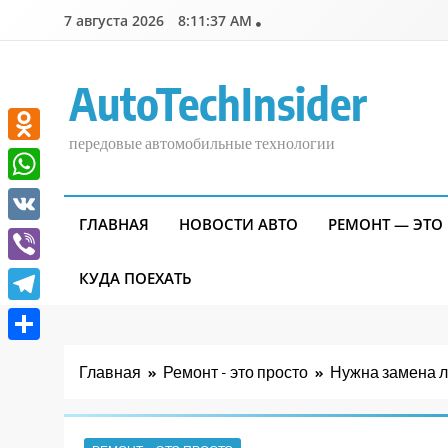
Перейти
7 августа 2026
8:11:37 AM
к
содержимому
AutoTechInsider
передовые автомобильные технологии
Odnoklassniki
WhatsApp
ГЛАВНАЯ
НОВОСТИ АВТО
РЕМОНТ — ЭТО
VK
Viber
КУДА ПОЕХАТЬ
Telegram
Отправить
Главная
Ремонт - это просто
Нужна замена ло