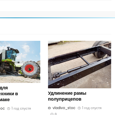
 для
Удлинение рамы
ехники в
полуприцепов
маке
vladivo_stoc
1 год спустя
toc
1 год спустя
0