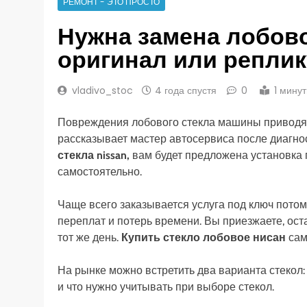
РЕМОНТ - ЭТО ПРОСТО
Нужна замена лобово
оригинал или репли
vladivo_stoc
4 года спустя
0
1 мину
Повреждения лобового стекла машины приводят 
рассказывает мастер автосервиса после диагно
стекла nissan,
вам будет предложена установка п
самостоятельно.
Чаще всего заказывается услуга под ключ потом
переплат и потерь времени. Вы приезжаете, ост
тот же день.
Купить стекло лобовое нисан
сам
На рынке можно встретить два варианта стекол:
и что нужно учитывать при выборе стекол.