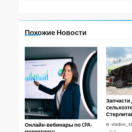
Похожие Новости
Запчасти
сельхозт
Стерлита
Онлайн-вебинары по CPA-
vladivo_s
маркетингу
0