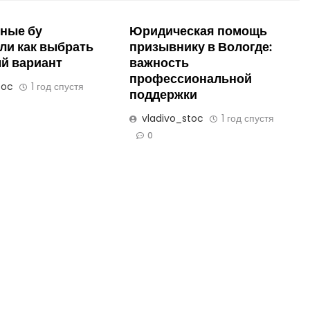
ные бу
Юридическая помощь
ли как выбрать
призывнику в Вологде:
й вариант
важность
профессиональной
toc
1 год спустя
поддержки
vladivo_stoc
1 год спустя
0