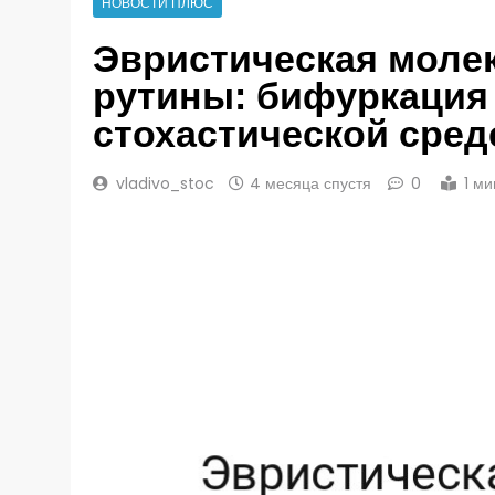
НОВОСТИ ПЛЮС
Эвристическая моле
рутины: бифуркация 
стохастической сред
vladivo_stoc
4 месяца спустя
0
1 м