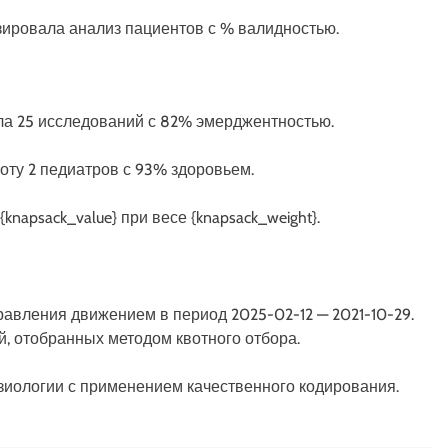
изировала анализ пациентов с % валидностью.
ала 25 исследований с 82% эмерджентностью.
боту 2 педиатров с 93% здоровьем.
napsack_value} при весе {knapsack_weight}.
авления движением в период 2025-02-12 — 2021-10-29.
, отобранных методом квотного отбора.
зиологии с применением качественного кодирования.