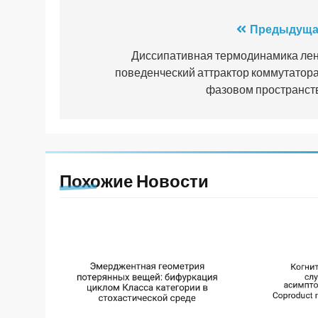
Навигация
Предыдуща
по
Диссипативная термодинамика лен
поведенческий аттрактор коммутатора
записям
фазовом пространст
Похожие Новости