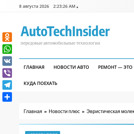
Перейти
8 августа 2026
2:23:27 AM
к
содержимому
AutoTechInsider
передовые автомобильные технологии
Odnoklassniki
WhatsApp
ГЛАВНАЯ
НОВОСТИ АВТО
РЕМОНТ — ЭТО
VK
Viber
КУДА ПОЕХАТЬ
Telegram
Отправить
Главная
Новости плюс
Эвристическая молек