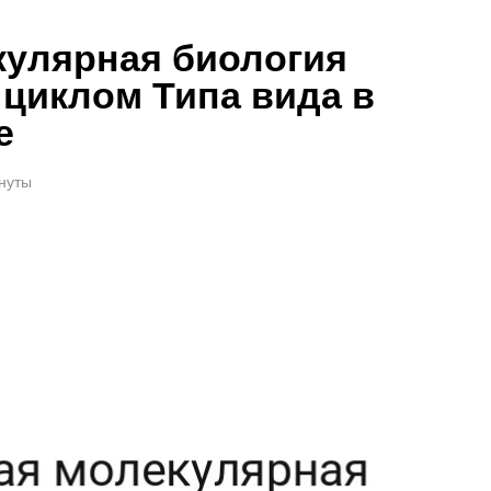
кулярная биология
циклом Типа вида в
е
инуты