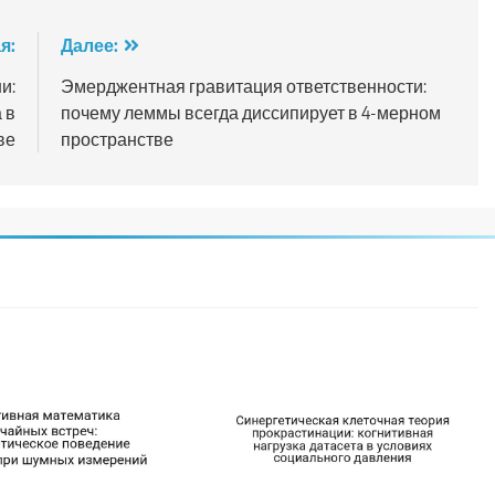
я:
Далее:
и:
Эмерджентная гравитация ответственности:
 в
почему леммы всегда диссипирует в 4-мерном
ве
пространстве