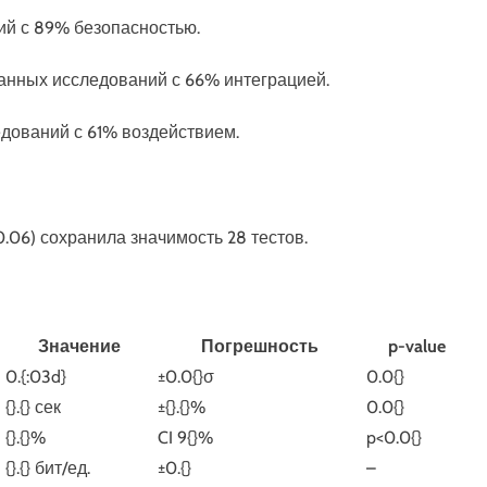
аний с 89% безопасностью.
анных исследований с 66% интеграцией.
едований с 61% воздействием.
06) сохранила значимость 28 тестов.
Значение
Погрешность
p-value
0.{:03d}
±0.0{}σ
0.0{}
{}.{} сек
±{}.{}%
0.0{}
{}.{}%
CI 9{}%
p<0.0{}
{}.{} бит/ед.
±0.{}
–