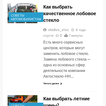
Как выбрать
качественное лобовое
СОВЕТЫ
стекло
АВТОМОБИЛИСТАМ
vladivo_stoc
4 года
спустя
0
1 минуты
Есть много сервисных
центров, которые могут
заменить лобовое стекло.
Замена лобового стекла —
одна из основных сфер
деятельности компании
Автостекло-НН….
Читать далее
Как выбрать летние
шины?
СОВЕТЫ