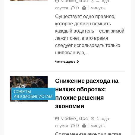
vladivo_stoc
4 года
спустя
0
1 минуты
Существует одно правило,
которое должен помнить
каждый водитель – если зимой
лежит снег, в это время
следует использовать только
шипованную,…
Читать далее
Снижение расхода на
низких оборотах:
СОВЕТЫ
плохие решения
АВТОМОБИЛИСТАМ
экономии
vladivo_stoc
4 года
спустя
0
1 минуты
Современная экономическая