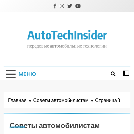
Перейти
к
содержимому
AutoTechInsider
передовые автомобильные технологии
МЕНЮ
Главная
Советы автомобилистам
Страница 3
Советы автомобилистам