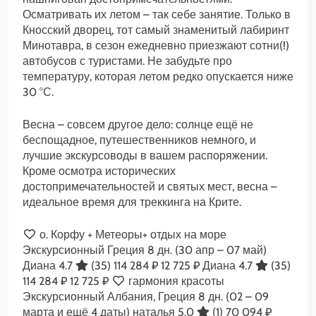
Осматривать их летом – так себе занятие. Только в
Кносский дворец, тот самый знаменитый лабиринт
Минотавра, в сезон ежедневно приезжают сотни(!)
автобусов с туристами. Не забудьте про
температуру, которая летом редко опускается ниже
30 °С.
Весна – совсем другое дело: солнце ещё не
беспощадное, путешественников немного, и
лучшие экскурсоводы в вашем распоряжении.
Кроме осмотра исторических
достопримечательностей и святых мест, весна –
идеальное время для треккинга на Крите.
о. Корфу + Метеоры+ отдых на море
Экскурсионный Греция
8 дн.
(30 апр – 07 май)
Диана 4.7
(35)
114 284 ₽
12 725 ₽
Диана 4.7
(35)
114 284 ₽
12 725 ₽
гармония красоты
Экскурсионный Албания, Греция
8 дн.
(02 – 09
марта и ещё 4 даты)
наталья 5.0
(1)
70 094 ₽