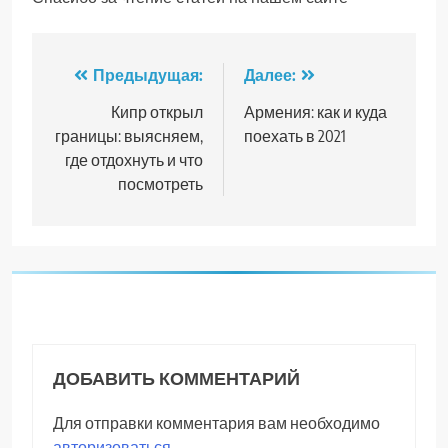
Навигация
Предыдущая:
Далее:
по
Кипр открыл
Армения: как и куда
границы: выясняем,
поехать в 2021
записям
где отдохнуть и что
посмотреть
ДОБАВИТЬ КОММЕНТАРИЙ
Для отправки комментария вам необходимо
авторизоваться
.