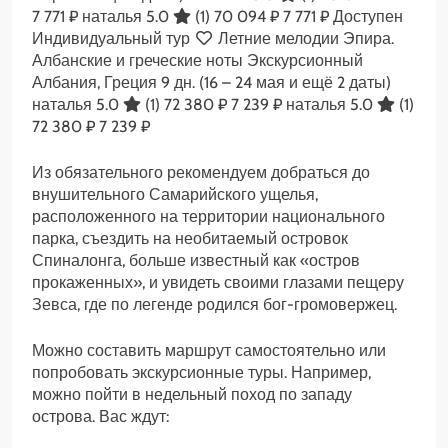
7 771 ₽
наталья 5.0
(1)
70 094 ₽
7 771 ₽
Доступен
Индивидуальный тур
Летние мелодии Эпира.
Албанские и греческие ноты Экскурсионный
Албания, Греция
9 дн.
(16 – 24 мая и ещё 2 даты)
наталья 5.0
(1)
72 380 ₽
7 239 ₽
наталья 5.0
(1)
72 380 ₽
7 239 ₽
Из обязательного рекомендуем добраться до
внушительного Самарийского ущелья,
расположенного на территории национального
парка, съездить на необитаемый островок
Спиналонга, больше известный как «остров
прокаженных», и увидеть своими глазами пещеру
Зевса, где по легенде родился бог-громовержец.
Можно составить маршрут самостоятельно или
попробовать экскурсионные туры. Например,
можно пойти в недельный поход по западу
острова. Вас ждут: