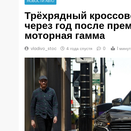
НОВОСТИ АВТО
Трёхрядный кроссов
через год после пре
моторная гамма
vladivo_stoc
4 года спустя
0
1 мину