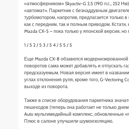
«атмосферником» Skyactiv-G 2.5 (190 л.с., 252 
«автомат». Паркетник с безнаддувным двигател
турбомотором, напротив, предлагается только в
как с передним, так и полным приводом. Кстати, 
Mazda CX-5 – пока только у японской версии, но
1
/ 5
2
/ 5
3
/ 5
4
/ 5
5
/ 5
Еще Mazda CX-8 обзавелся модернизированной си
поворотов сама может добавлять и отпускать г
предсказуемым. Новая версия имеет в названии 
углах отклонения руля, кроме того, G-Vectoring 
выходе из поворота.
Также в списке оборудования паркетника знач
пешеходов (теперь она работает не только днем,
Auto мультимедийный комплекс, обновленные «п
Плюс в салоне улучшили шумоизоляцию.