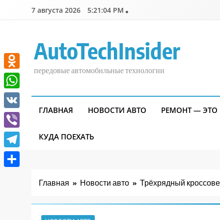
Перейти
7 августа 2026
5:21:05 PM
к
содержимому
AutoTechInsider
передовые автомобильные технологии
Odnoklassniki
WhatsApp
ГЛАВНАЯ
НОВОСТИ АВТО
РЕМОНТ — ЭТО
VK
Viber
КУДА ПОЕХАТЬ
Telegram
Отправить
Главная
Новости авто
Трёхрядный кроссовер