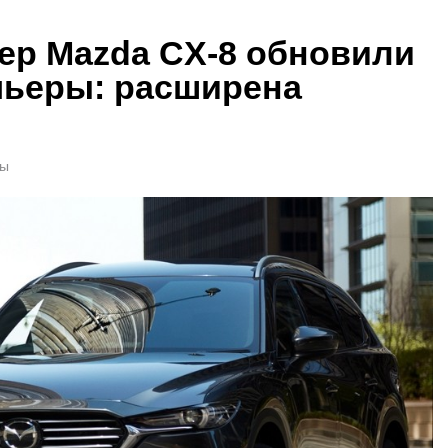
ер Mazda CX-8 обновили
мьеры: расширена
ты