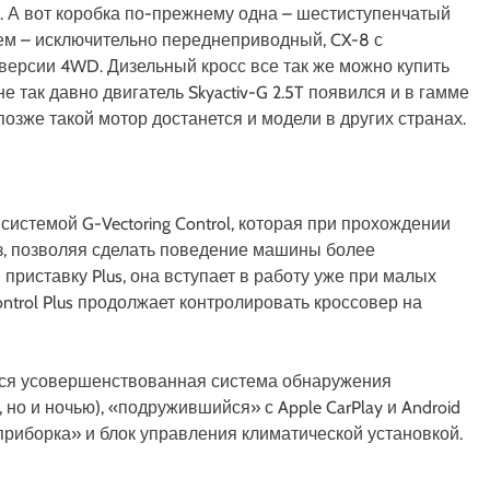
Нм). А вот коробка по-прежнему одна – шестиступенчатый
ем – исключительно переднеприводный, CX-8 с
 версии 4WD. Дизельный кросс все так же можно купить
не так давно двигатель Skyactiv-G 2.5T появился и в гамме
 позже такой мотор достанется и модели в других странах.
стемой G-Vectoring Control, которая при прохождении
аз, позволяя сделать поведение машины более
приставку Plus, она вступает в работу уже при малых
Control Plus продолжает контролировать кроссовер на
атся усовершенствованная система обнаружения
 но и ночью), «подружившийся» с Apple CarPlay и Android
риборка» и блок управления климатической установкой.