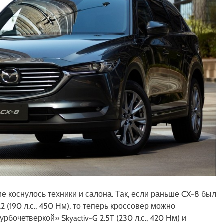
 коснулось техники и салона. Так, если раньше CX-8 был
2 (190 л.с., 450 Нм), то теперь кроссовер можно
бочетверкой» Skyactiv-G 2.5T (230 л.с., 420 Нм) и