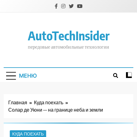
Перейти
к
содержимому
AutoTechInsider
передовые автомобильные технологии
МЕНЮ
Главная
Куда поехать
Солар де Уюни — на границе неба и земли
КУДА ПОЕХАТЬ