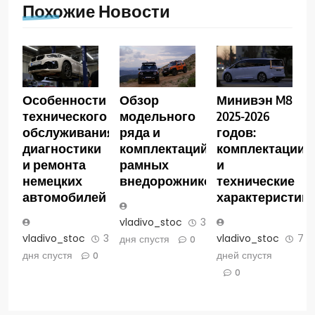
Похожие Новости
Особенности
Обзор
Минивэн M8
технического
модельного
2025-2026
обслуживания,
ряда и
годов:
диагностики
комплектаций
комплектации
и ремонта
рамных
и
немецких
внедорожников
технические
автомобилей
характеристик
vladivo_stoc
3
vladivo_stoc
3
vladivo_stoc
7
дня спустя
0
дня спустя
дней спустя
0
0