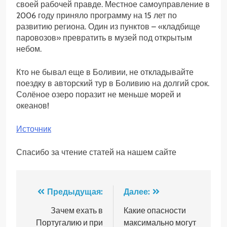
своей рабочей правде. Местное самоуправление в
2006 году приняло программу на 15 лет по
развитию региона. Один из пунктов – «кладбище
паровозов» превратить в музей под открытым
небом.
Кто не бывал еще в Боливии, не откладывайте
поездку в авторский тур в Боливию на долгий срок.
Солёное озеро поразит не меньше морей и
океанов!
Источник
Спасибо за чтение статей на нашем сайте
Навигация
Предыдущая:
Далее:
по
Зачем ехать в
Какие опасности
Португалию и при
максимально могут