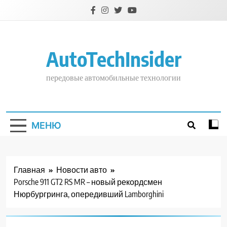
Перейти
к
содержимому
AutoTechInsider
передовые автомобильные технологии
МЕНЮ
Главная
Новости авто
Porsche 911 GT2 RS MR – новый рекордсмен
Нюрбургринга, опередивший Lamborghini