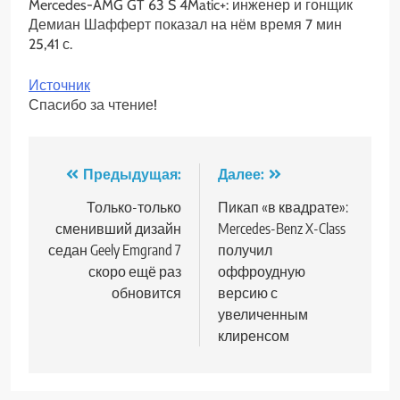
Mercedes-AMG GT 63 S 4Matic+: инженер и гонщик
Демиан Шафферт показал на нём время 7 мин
25,41 с.
Источник
Спасибо за чтение!
Навигация
Предыдущая:
Далее:
по
Только-только
Пикап «в квадрате»:
сменивший дизайн
Mercedes-Benz X-Class
записям
седан Geely Emgrand 7
получил
скоро ещё раз
оффроудную
обновится
версию с
увеличенным
клиренсом