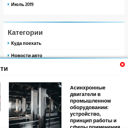
Июль 2019
Категории
Куда поехать
Новости авто
ти
Новости плюс
Ремонт — это просто
Асинхронные
Советы автомобилистам
двигатели в
промышленном
Техобслуживание своими руками
оборудовании:
устройство,
принцип работы и
сферы применения