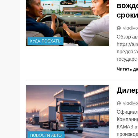
вожде
срок
vladiv
Обзор ав
КУДА ПОЕХАТЬ
https://t
предлага
государс
Читать д
Дилер
vladiv
Официал
Компани
КАМАЗ в 
произво
НОВОСТИ АВТО