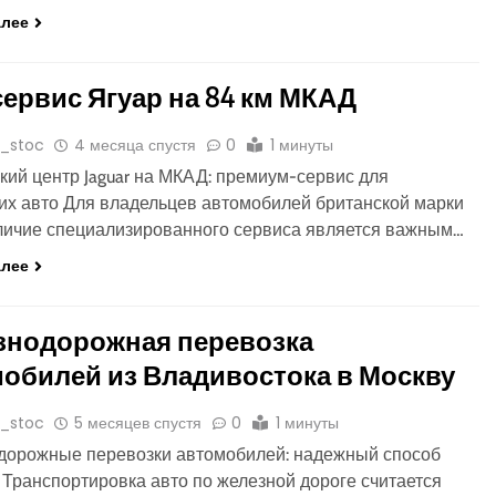
алее
ервис Ягуар на 84 км МКАД
o_stoc
4 месяца спустя
0
1 минуты
кий центр Jaguar на МКАД: премиум-сервис для
их авто Для владельцев автомобилей британской марки
аличие специализированного сервиса является важным…
алее
знодорожная перевозка
обилей из Владивостока в Москву
o_stoc
5 месяцев спустя
0
1 минуты
дорожные перевозки автомобилей: надежный способ
 Транспортировка авто по железной дороге считается