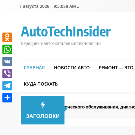
Перейти
7 августа 2026
9:33:59 AM
к
содержимому
AutoTechInsider
передовые автомобильные технологии
Odnoklassniki
WhatsApp
ГЛАВНАЯ
НОВОСТИ АВТО
РЕМОНТ — ЭТО
VK
Viber
КУДА ПОЕХАТЬ
Telegram
Особенности технического обслуживания, диагностики и ре
Отправить
3 дня спустя
ЗАГОЛОВКИ