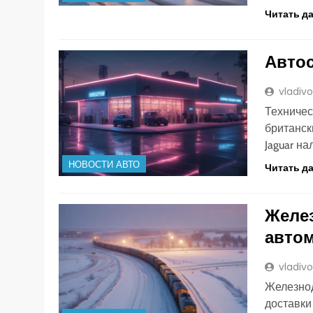
Читать д
Автос
vladiv
Техничес
британск
Jaguar н
НОВОСТИ АВТО
Читать д
Желе
автом
vladiv
Железно
доставки