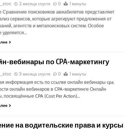
o_stoc
2 месяца спустя
0
1 минуты
 Сравнение поисковиков авиабилетов представляет
ализ сервисов, которые агрегируют предложения от
аний, агентств и метапоисковых систем. Особое
 уделяется…
алее
н-вебинары по CPA-маркетингу
o_stoc
3 месяца спустя
0
1 минуты
я информация есть по ссылке онлайн вебинары cpa
сти онлайн вебинаров в CPA-маркетинге Онлайн
, посвящённые CPA (Cost Per Action)…
алее
ние на водительские права и курсы