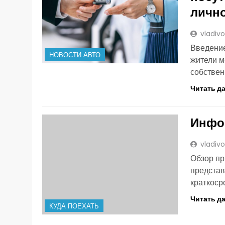
лично
vladiv
Введение
НОВОСТИ АВТО
жители м
собствен
Читать д
Инфо
vladiv
Обзор пр
представ
краткоср
Читать д
КУДА ПОЕХАТЬ