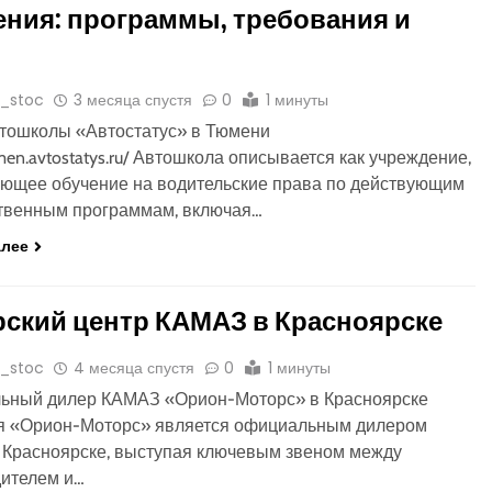
ния: программы, требования и
и
o_stoc
3 месяца спустя
0
1 минуты
тошколы «Автостатус» в Тюмени
umen.avtostatys.ru/ Автошкола описывается как учреждение,
ющее обучение на водительские права по действующим
твенным программам, включая…
алее
ский центр КАМАЗ в Красноярске
o_stoc
4 месяца спустя
0
1 минуты
ьный дилер КАМАЗ «Орион-Моторс» в Красноярске
я «Орион-Моторс» является официальным дилером
Красноярске, выступая ключевым звеном между
дителем и…