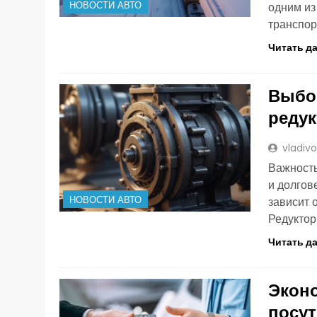
НОВОСТИ АВТО
одним и
транспор
Читать д
Выбор
реду
vladiv
Важность
и долгов
НОВОСТИ АВТО
зависит 
Редукто
Читать д
Эконо
посут