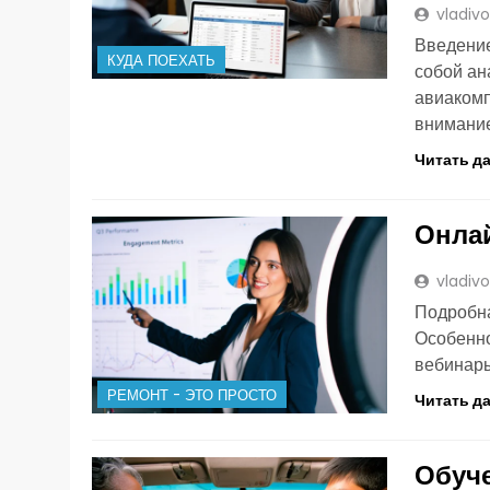
vladiv
Введение
КУДА ПОЕХАТЬ
собой ан
авиакомп
внимание
Читать д
Онлай
vladiv
Подробна
Особенно
вебинары
РЕМОНТ - ЭТО ПРОСТО
Читать д
Обуче