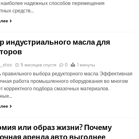
з наиболее надежных способов перемещения
тных средств…
алее
 индустриального масла для
кторов
o_stoc
5 месяцев спустя
0
1 минуты
 правильного выбора редукторного масла Эффективная
ечная работа промышленного оборудования во многом
от корректного подбора смазочных материалов.
рные…
алее
мия или образ жизни? Почему
очная аренда авто выгоднее