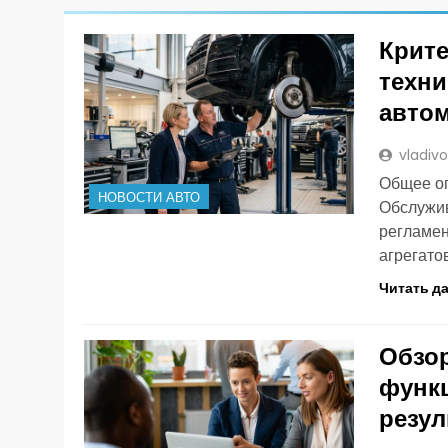
Крите
техни
авто
vladiv
Общее оп
НОВОСТИ АВТО
Обслужив
регламен
агрегатов
Читать д
Обзор
функц
резул