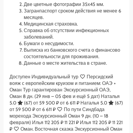
Две цветные фотографии 35х45 мм.
Загранпаспорт сроком действия не менее 6
месяцев.
Медицинская страховка.
Справка об отсутствии инфекционных
заболеваний.
Бумаги о несудимости.
Выписка из банковского счета о финансово
состоятельности для проживания.
Данные о месте жительства в стране.
Доступен Индивидуальный тур
Персидский
вояж с европейским круизом и питанием: ОАЭ +
Оман Тур гарантирован Экскурсионный ОАЭ,
Оман
8 дн.
(29 янв – 05 фев и ещё 5 дат)
Наталья
5.0
(67)
от 59 500 ₽
от 6 611 ₽
Наталья 5.0
(67)
от 59 500 ₽
от 6 611 ₽
По пути Синдбада
морехода Экскурсионный Оман
9 дн.
(10 – 18
февраля)
Илья
112 205 ₽
11 221 ₽
Илья
112 205 ₽
11 221
₽
Оман. Восточная сказка Экскурсионный Оман