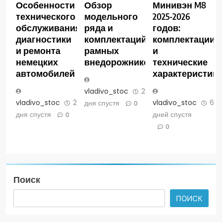
Особенности
Обзор
Минивэн M8
технического
модельного
2025-2026
обслуживания,
ряда и
годов:
диагностики
комплектаций
комплектации
и ремонта
рамных
и
немецких
внедорожников
технические
автомобилей
характеристик
vladivo_stoc
2
vladivo_stoc
2
vladivo_stoc
6
дня спустя
0
дня спустя
дней спустя
0
0
Поиск
ПОИСК