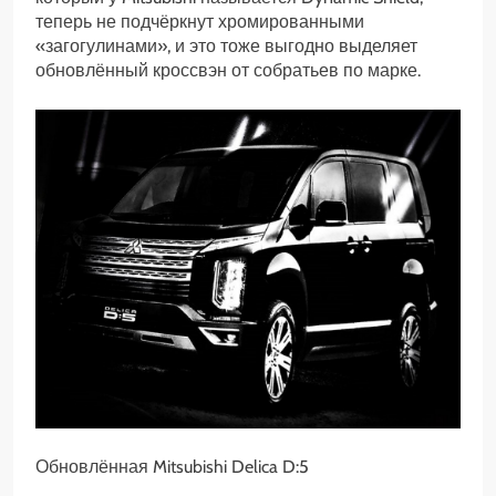
теперь не подчёркнут хромированными
«загогулинами», и это тоже выгодно выделяет
обновлённый кроссвэн от собратьев по марке.
Обновлённая Mitsubishi Delica D:5