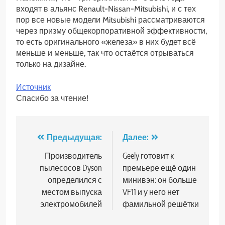
входят в альянс Renault-Nissan-Mitsubishi, и с тех
пор все новые модели Mitsubishi рассматриваются
через призму общекорпоративной эффективности,
то есть оригинального «железа» в них будет всё
меньше и меньше, так что остаётся отрываться
только на дизайне.
Источник
Спасибо за чтение!
Навигация
Предыдущая:
Далее:
по
Производитель
Geely готовит к
пылесосов Dyson
премьере ещё один
записям
определился с
минивэн: он больше
местом выпуска
VF11 и у него нет
электромобилей
фамильной решётки