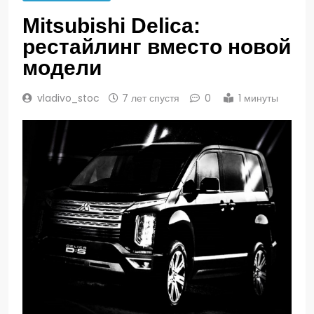
Mitsubishi Delica:
рестайлинг вместо новой
модели
vladivo_stoc
7 лет спустя
0
1 минуты