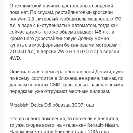
О технической начинке достоверных сведений
пока нет. По слухам, рестайлинговый кроссвэн
получит 2,3-литровый турбодизель мощностью 170
л.с. в паре с 8-ступенчатым автоматом, тогда как
сейчас дизель того же объема выдает 148 л.с., а
кроме него дорестайлинговую Делику можно
купить с атмосферными бензиновыми моторами –
2.0 (150 л.с.) в версии 2WD и 2.4 (170 л.с.) в версии
4WD.
Официальная премьера обновлённой Делики, судя
по всему, состоится в ближайшее время, так как, по
данным японских СМИ, кроссвэны с зачехленными
передками уже отгружают местным дилерам.
Mitsubishi Delica D:5 образца 2007 года
Что до нового поколения, то оно если и появится,
то уже, скорее всего, на «тележке» Renault-Nissan.
Напомним, что «три бриллианта» с 2016 года