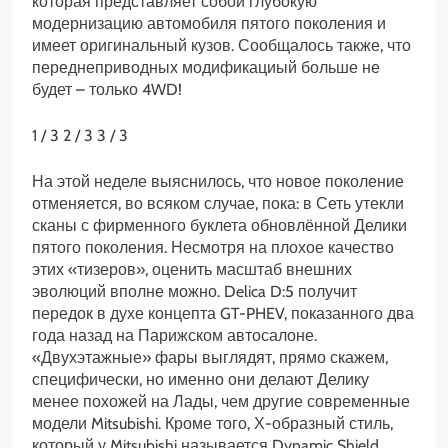
которая представляет собой глубокую
модернизацию автомобиля пятого поколения и
имеет оригинальный кузов. Сообщалось также, что
переднеприводных модификациый больше не
будет – только 4WD!
1
/ 3
2
/ 3
3
/ 3
На этой неделе выяснилось, что новое поколение
отменяется, во всяком случае, пока: в Сеть утекли
сканы с фирменного буклета обновлённой Делики
пятого поколения. Несмотря на плохое качество
этих «тизеров», оценить масштаб внешних
эволюций вполне можно. Delica D:5 получит
передок в духе концепта GT-PHEV, показанного два
года назад на Парижском автосалоне.
«Двухэтажные» фары выглядят, прямо скажем,
специфически, но именно они делают Делику
менее похожей на Лады, чем другие современные
модели Mitsubishi. Кроме того, Х-образный стиль,
который у Mitsubishi называется Dynamic Shield,