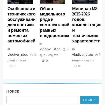
Особенности
Обзор
Минивэн M8
технического
модельного
2025-2026
обслуживания,
ряда и
годов:
диагностики
комплектаций
комплектации
и ремонта
рамных
и
немецких
внедорожников
технические
автомобилей
характеристик
vladivo_stoc
5
vladivo_stoc
5
vladivo_stoc
1
дней спустя
дней спустя
неделя спустя
0
0
0
Поиск
ПОИСК