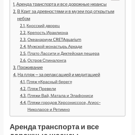
Аренда транспорта и все дорожные нюансы
В Крит за древностями и в музеи под открытым
небом
Кносский дворец
Крепость Ираклиона
Океанариум CRETAquarium
Мужской монастырь Аркади
Плато Лассити и Диктейская пещера
Остров Спиналонга
Проживание
На пляж – за релаксацией и медитацией
Пляж «Красный берег»
Пляж Превели
Пляжи Вай, Матала и Элафониси
Пляжи городов Херсониссосе, Агиос-
Николаосе и Ретимно
Аренда транспорта и все