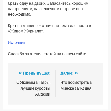
брать одну на двоих. Запасайтесь хорошим
настроением, на солнечном острове оно
необходимо.
Крит на машине – отличная тема для поста в
«Живом Журнале».
Источник
Спасибо за чтение статей на нашем сайте
Навигация
Предыдущая:
Далее:
по
С Якиным в Гагры:
Что посмотреть в
лучшие курорты
Минске за 1-2 дня
записям
Абхазии