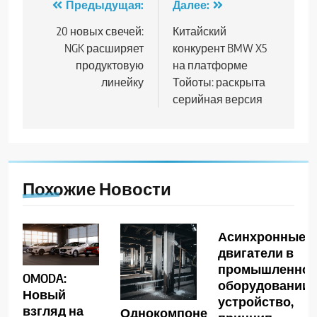
Навигация
Предыдущая:
Далее:
по
20 новых свечей:
Китайский
NGK расширяет
конкурент BMW X5
записям
продуктовую
на платформе
линейку
Тойоты: раскрыта
серийная версия
Похожие Новости
Асинхронные
двигатели в
промышленно
OMODA:
оборудовании:
Новый
устройство,
взгляд на
Однокомпонентная