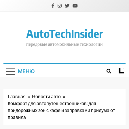
Перейти
к
содержимому
AutoTechInsider
передовые автомобильные технологии
МЕНЮ
Главная
Новости авто
Комфорт для автопутешественников: для
придорожных зон с кафе и заправками придумают
правила