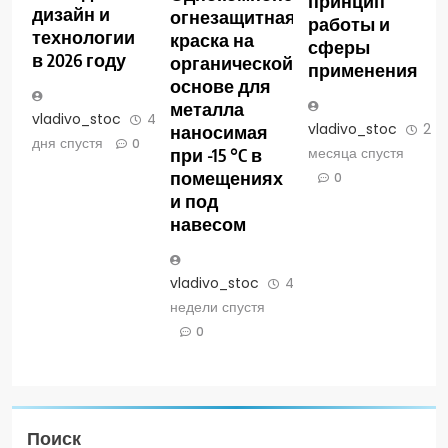
принцип
дизайн и
огнезащитная
работы и
технологии
краска на
сферы
в 2026 году
органической
применения
основе для
металла
vladivo_stoc
4
vladivo_stoc
2
наносимая
дня спустя
0
месяца спустя
при -15 °C в
помещениях
0
и под
навесом
vladivo_stoc
4
недели спустя
0
Поиск