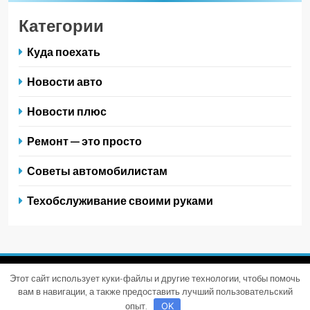
Категории
Куда поехать
Новости авто
Новости плюс
Ремонт — это просто
Советы автомобилистам
Техобслуживание своими руками
Этот сайт использует куки-файлы и другие технологии, чтобы помочь
Trendy News - новостная тема для WordPress. Все права
вам в навигации, а также предоставить лучший пользовательский
защищены 2026. Powered By
.
BlazeThemes
опыт.
OK