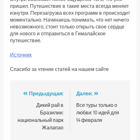
пришел. Путешествие в такие места всегда меняет
изнутри. Перезагрузка всех программ в происходит
моментально. Начинаешь понимать, что нет ничего
невозможного, стоит только открыть свое сердце
для нового и отправиться в Гималайское
путешествие.
Источник
Спасибо за чтение статей на нашем сайте
Навигация
Предыдущая:
Далее:
по
Дикий рай в
Все туры только о
Бразилии:
любви: 10 идей для
записям
национальный парк
14 февраля
Жалапао