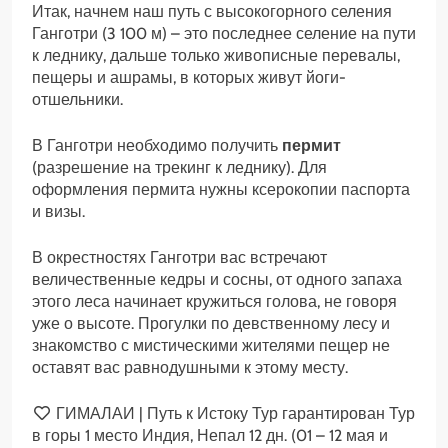
Итак, начнем наш путь с высокогорного селения
Ганготри (3 100 м) – это последнее селение на пути
к леднику, дальше только живописные перевалы,
пещеры и ашрамы, в которых живут йоги-
отшельники.
В Ганготри необходимо получить
пермит
(разрешение на трекинг к леднику). Для
оформления пермита нужны ксерокопии паспорта
и визы.
В окрестностях Ганготри вас встречают
величественные кедры и сосны, от одного запаха
этого леса начинает кружиться голова, не говоря
уже о высоте. Прогулки по девственному лесу и
знакомство с мистическими жителями пещер не
оставят вас равнодушными к этому месту.
ГИМАЛАИ | Путь к Истоку Тур гарантирован Тур
в горы 1 место Индия, Непал
12 дн.
(01 – 12 мая и