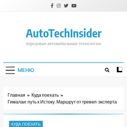
Перейти
к
содержимому
AutoTechInsider
передовые автомобильные технологии
МЕНЮ
Главная
Куда поехать
Гималаи: путь к Истоку. Маршрут от тревел-эксперта
КУДА ПОЕХАТЬ