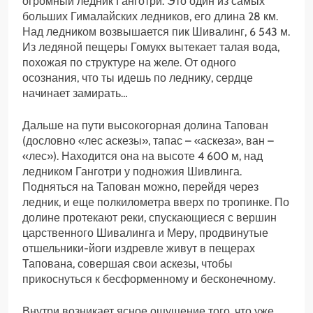
огромный ледник Ганготри. Это один из самых
больших Гималайских ледников, его длина 28 км.
Над ледником возвышается пик Шивалинг, 6 543 м.
Из ледяной пещеры Гомукх вытекает талая вода,
похожая по структуре на желе. От одного
осознания, что ты идешь по леднику, сердце
начинает замирать…
Дальше на пути высокогорная долина Тапован
(дословно «лес аскезы», тапас – «аскеза», ван –
«лес»). Находится она на высоте 4 600 м, над
ледником Ганготри у подножия Шивлинга.
Подняться на Тапован можно, перейдя через
ледник, и еще полкилометра вверх по тропинке. По
долине протекают реки, спускающиеся с вершин
царственного Шивалинга и Меру, продвинутые
отшельники-йоги издревле живут в пещерах
Тапована, совершая свои аскезы, чтобы
прикоснуться к бесформенному и бесконечному.
Внутри возникает ясное ощущение того, что уже