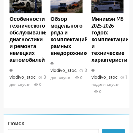
Особенности
Обзор
Минивэн M8
технического
модельного
2025-2026
обслуживания,
ряда и
годов:
диагностики
комплектаций
комплектации
и ремонта
рамных
и
немецких
внедорожников
технические
автомобилей
характеристик
vladivo_stoc
3
vladivo_stoc
3
vladivo_stoc
1
дня спустя
0
дня спустя
неделя спустя
0
0
Поиск