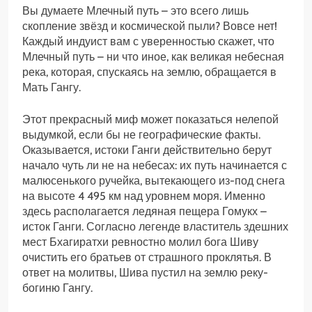
Вы думаете Млечный путь – это всего лишь
скопление звёзд и космической пыли? Вовсе нет!
Каждый индуист вам с уверенностью скажет, что
Млечный путь – ни что иное, как великая небесная
река, которая, спускаясь на землю, обращается в
Мать Гангу.
Этот прекрасный миф может показаться нелепой
выдумкой, если бы не географические факты.
Оказывается, истоки Ганги действительно берут
начало чуть ли не на небесах: их путь начинается с
малюсенького ручейка, вытекающего из-под снега
на высоте 4 495 км над уровнем моря. Именно
здесь располагается ледяная пещера Гомукх –
исток Ганги. Согласно легенде властитель здешних
мест Бхагиратхи ревностно молил бога Шиву
очистить его братьев от страшного проклятья. В
ответ на молитвы, Шива пустил на землю реку-
богиню Гангу.