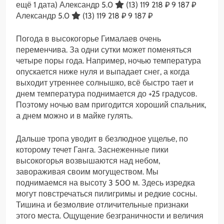
ещё 1 дата)
Александр 5.0
(13)
119 218 ₽
9 187 ₽
Александр 5.0
(13)
119 218 ₽
9 187 ₽
Погода в высокогорье Гималаев очень
переменчива. За одни сутки может поменяться
четыре поры года. Например, ночью температура
опускается ниже нуля и выпадает снег, а когда
выходит утреннее солнышко, всё быстро тает и
днем температура поднимается до +25 градусов.
Поэтому ночью вам пригодится хороший спальник,
а днем можно и в майке гулять.
Дальше тропа уводит в безлюдное ущелье, по
которому течет Ганга. Заснеженные пики
высокогорья возвышаются над небом,
завораживая своим могуществом. Мы
поднимаемся на высоту 3 500 м. Здесь изредка
могут повстречаться пилигримы и редкие сосны.
Тишина и безмолвие отличительные признаки
этого места. Ощущение безграничности и величия