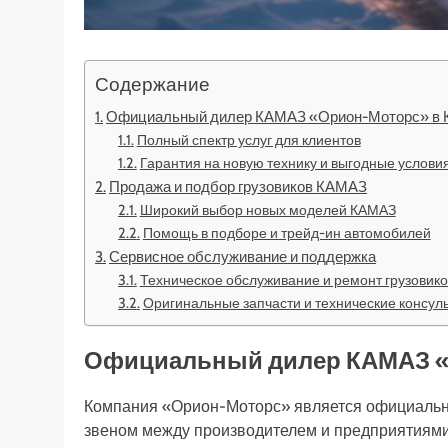
Содержание
Официальный дилер КАМАЗ «Орион-Моторс» в 
Полный спектр услуг для клиентов
Гарантия на новую технику и выгодные услови
Продажа и подбор грузовиков КАМАЗ
Широкий выбор новых моделей КАМАЗ
Помощь в подборе и трейд-ин автомобилей
Сервисное обслуживание и поддержка
Техническое обслуживание и ремонт грузовико
Оригинальные запчасти и технические консул
Официальный дилер КАМАЗ «
Компания «Орион-Моторс» является официальн
звеном между производителем и предприятиями