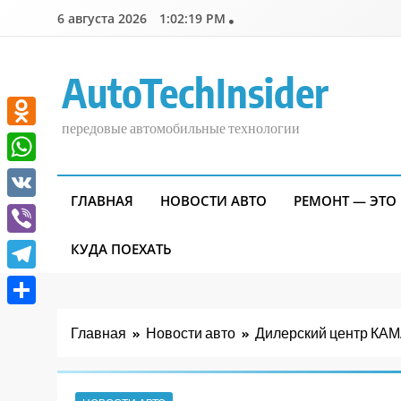
Перейти
6 августа 2026
1:02:21 PM
к
содержимому
AutoTechInsider
передовые автомобильные технологии
Odnoklassniki
WhatsApp
ГЛАВНАЯ
НОВОСТИ АВТО
РЕМОНТ — ЭТО
VK
Viber
КУДА ПОЕХАТЬ
Telegram
Отправить
Главная
Новости авто
Дилерский центр КАМ