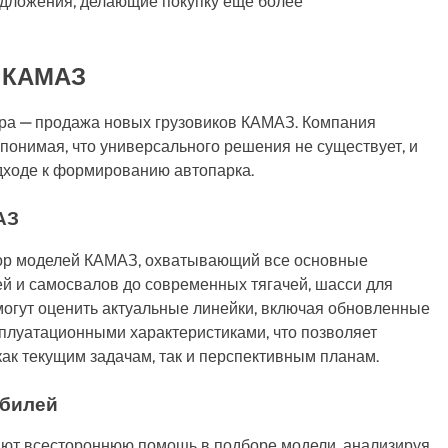
едложения, делающие покупку еще более
в КАМАЗ
ра — продажа новых грузовиков КАМАЗ. Компания
понимая, что универсального решения не существует, и
дходе к формированию автопарка.
АЗ
бор моделей КАМАЗ, охватывающий все основные
ей и самосвалов до современных тягачей, шасси для
могут оценить актуальные линейки, включая обновленные
плуатационными характеристиками, что позволяет
ак текущим задачам, так и перспективным планам.
обилей
т всестороннюю помощь в подборе модели, анализируя