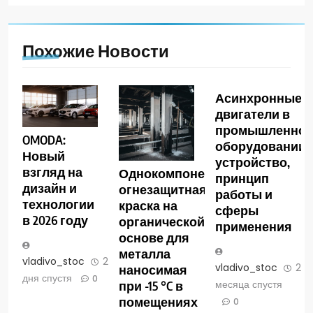
Похожие Новости
Асинхронные
двигатели в
промышленно
OMODA:
оборудовании:
Новый
устройство,
взгляд на
Однокомпонентная
принцип
дизайн и
огнезащитная
работы и
технологии
краска на
сферы
в 2026 году
органической
применения
основе для
металла
vladivo_stoc
2
vladivo_stoc
2
наносимая
дня спустя
0
месяца спустя
при -15 °C в
помещениях
0