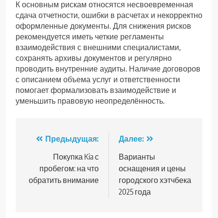
К основным рискам относятся несвоевременная
сдача отчетности, ошибки в расчетах и некорректно
оформленные документы. Для снижения рисков
рекомендуется иметь четкие регламенты
взаимодействия с внешними специалистами,
сохранять архивы документов и регулярно
проводить внутренние аудиты. Наличие договоров
с описанием объема услуг и ответственности
помогает формализовать взаимодействие и
уменьшить правовую неопределённость.
Навигация
Предыдущая:
Далее:
по
Покупка Kia с
Варианты
пробегом: на что
оснащения и цены
записям
обратить внимание
городского хэтчбека
2025 года