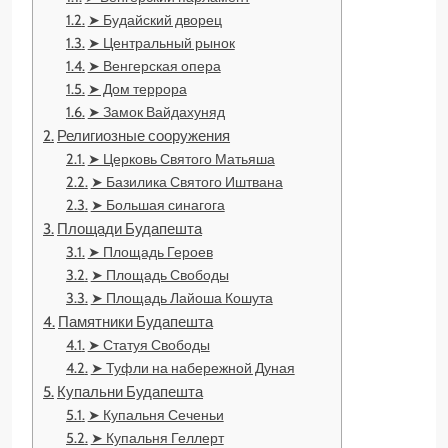
➤ Будайский дворец
➤ Центральный рынок
➤ Венгерская опера
➤ Дом террора
➤ Замок Вайдахуняд
Религиозные сооружения
➤ Церковь Святого Матьяша
➤ Базилика Святого Иштвана
➤ Большая синагога
Площади Будапешта
➤ Площадь Героев
➤ Площадь Свободы
➤ Площадь Лайоша Кошута
Памятники Будапешта
➤ Статуя Свободы
➤ Туфли на набережной Дуная
Купальни Будапешта
➤ Купальня Сеченьи
➤ Купальня Геллерт