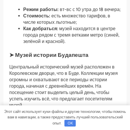
Режим работы:
вт-вс с 10 утра до 18 вечера;
Стоимость:
есть множество тарифов, в
числе которых льготные;
Как добраться:
музей находится в центре
города рядом с тремя ветками метро (синей,
зелёной и красной).
➤ Музей истории Будапешта
Центральный исторический музей расположен в
Королевском дворце, что в Буде. Коллекции музея
огромны и охватывают все периоды истории
города, начиная с древнейших времён. На
посещение стоит выделить целый день, чтобы
успеть изучить всё, что предлагает посетителям
музей.
Этот сайт использует куки-файлы и другие технологии, чтобы помочь
вам в навигации, а также предоставить лучший пользовательский
Здесь можно рассмотреть элементы парадного
опыт.
OK
зала королевской семьи времён Матьяша Корвина.