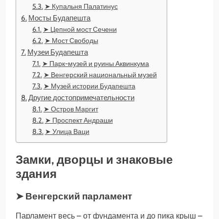
➤ Купальня Палатинус
Мосты Будапешта
➤ Цепной мост Сечени
➤ Мост Свободы
Музеи Будапешта
➤ Парк-музей и руины Аквинкума
➤ Венгерский национальный музей
➤ Музей истории Будапешта
Другие достопримечательности
➤ Остров Маргит
➤ Проспект Андраши
➤ Улица Ваци
Замки, дворцы и знаковые
здания
➤ Венгерский парламент
Парламент весь – от фундамента и до пика крыш –