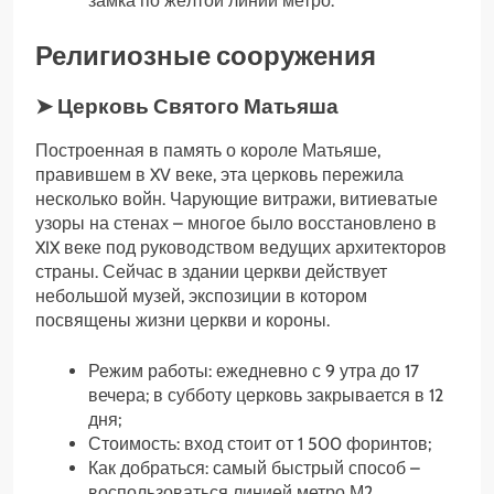
замка по жёлтой линии метро.
Религиозные сооружения
➤ Церковь Святого Матьяша
Построенная в память о короле Матьяше,
правившем в XV веке, эта церковь пережила
несколько войн. Чарующие витражи, витиеватые
узоры на стенах – многое было восстановлено в
XIX веке под руководством ведущих архитекторов
страны. Сейчас в здании церкви действует
небольшой музей, экспозиции в котором
посвящены жизни церкви и короны.
Режим работы: ежедневно с 9 утра до 17
вечера; в субботу церковь закрывается в 12
дня;
Стоимость: вход стоит от 1 500 форинтов;
Как добраться: самый быстрый способ –
воспользоваться линией метро М2.