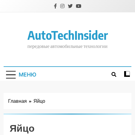
Перейти
к
содержимому
AutoTechInsider
передовые автомобильные технологии
МЕНЮ
Главная
Яйцо
Яйцо