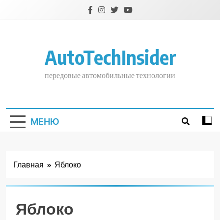
Перейти
к
содержимому
AutoTechInsider
передовые автомобильные технологии
МЕНЮ
Главная
Яблоко
Яблоко